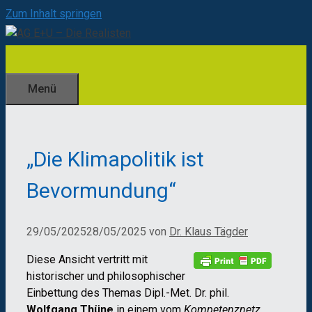
Zum Inhalt springen
Menü
„Die Klimapolitik ist
Bevormundung“
29/05/2025
28/05/2025
von
Dr. Klaus Tägder
Diese Ansicht vertritt mit
historischer und philosophischer
Einbettung des Themas Dipl.-Met. Dr. phil.
Wolfgang Thüne
in einem vom
Kompetenznetz