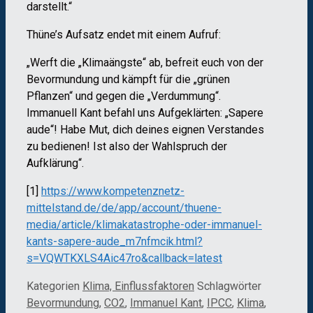
darstellt.“
Thüne’s Aufsatz endet mit einem Aufruf:
„Werft die „Klimaängste“ ab, befreit euch von der
Bevormundung und kämpft für die „grünen
Pflanzen“ und gegen die „Verdummung“.
Immanuell Kant befahl uns Aufgeklärten: „Sapere
aude“! Habe Mut, dich deines eignen Verstandes
zu bedienen! Ist also der Wahlspruch der
Aufklärung“.
[1]
https://www.kompetenznetz-
mittelstand.de/de/app/account/thuene-
media/article/klimakatastrophe-oder-immanuel-
kants-sapere-aude_m7nfmcik.html?
s=VQWTKXLS4Aic47ro&callback=latest
Kategorien
Klima, Einflussfaktoren
Schlagwörter
Bevormundung
,
CO2
,
Immanuel Kant
,
IPCC
,
Klima
,