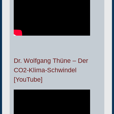
Dr. Wolfgang Thüne – Der
CO2-Klima-Schwindel
[YouTube]