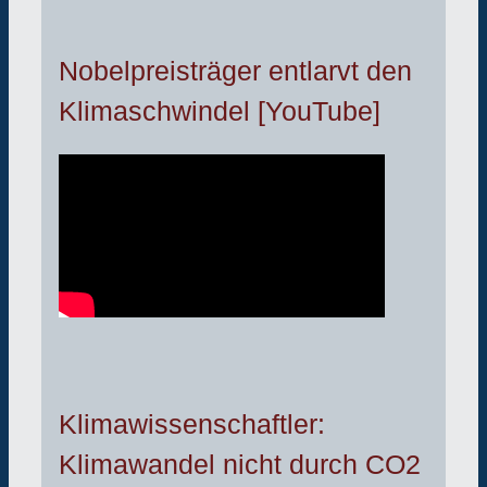
Nobelpreisträger entlarvt den
Klimaschwindel [YouTube]
Klimawissenschaftler:
Klimawandel nicht durch CO2