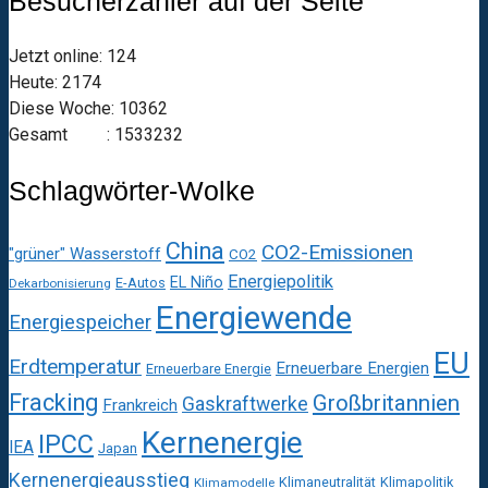
Besucherzähler auf der Seite
Jetzt online: 124
Heute: 2174
Diese Woche: 10362
Gesamt : 1533232
Schlagwörter-Wolke
China
CO2-Emissionen
"grüner" Wasserstoff
CO2
Energiepolitik
EL Niño
E-Autos
Dekarbonisierung
Energiewende
Energiespeicher
EU
Erdtemperatur
Erneuerbare Energien
Erneuerbare Energie
Fracking
Großbritannien
Gaskraftwerke
Frankreich
Kernenergie
IPCC
IEA
Japan
Kernenergieausstieg
Klimaneutralität
Klimapolitik
Klimamodelle