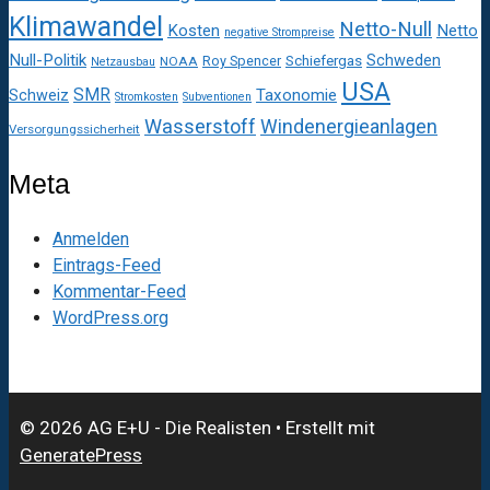
Klimawandel
Netto-Null
Kosten
Netto
negative Strompreise
Null-Politik
Schweden
Roy Spencer
Schiefergas
NOAA
Netzausbau
USA
SMR
Taxonomie
Schweiz
Stromkosten
Subventionen
Wasserstoff
Windenergieanlagen
Versorgungssicherheit
Meta
Anmelden
Eintrags-Feed
Kommentar-Feed
WordPress.org
© 2026 AG E+U - Die Realisten
• Erstellt mit
GeneratePress