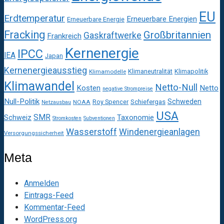
EU
Erdtemperatur
Erneuerbare Energien
Erneuerbare Energie
Fracking
Großbritannien
Gaskraftwerke
Frankreich
Kernenergie
IPCC
IEA
Japan
Kernenergieausstieg
Klimaneutralität
Klimapolitik
Klimamodelle
Klimawandel
Netto-Null
Kosten
Netto
negative Strompreise
Null-Politik
Schweden
Roy Spencer
Schiefergas
NOAA
Netzausbau
USA
SMR
Taxonomie
Schweiz
Stromkosten
Subventionen
Wasserstoff
Windenergieanlagen
Versorgungssicherheit
Meta
Anmelden
Eintrags-Feed
Kommentar-Feed
WordPress.org