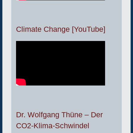
Climate Change [YouTube]
Dr. Wolfgang Thüne – Der
CO2-Klima-Schwindel