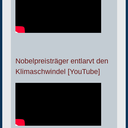
Nobelpreisträger entlarvt den
Klimaschwindel [YouTube]