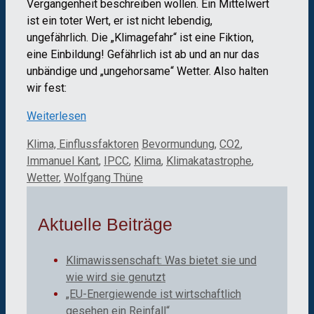
Vergangenheit beschreiben wollen. Ein Mittelwert
ist ein toter Wert, er ist nicht lebendig,
ungefährlich. Die „Klimagefahr“ ist eine Fiktion,
eine Einbildung! Gefährlich ist ab und an nur das
unbändige und „ungehorsame“ Wetter. Also halten
wir fest:
Weiterlesen
Kategorien
Schlagwörter
Klima, Einflussfaktoren
Bevormundung
,
CO2
,
Immanuel Kant
,
IPCC
,
Klima
,
Klimakatastrophe
,
Wetter
,
Wolfgang Thüne
Aktuelle Beiträge
Klimawissenschaft: Was bietet sie und
wie wird sie genutzt
„EU-Energiewende ist wirtschaftlich
gesehen ein Reinfall“