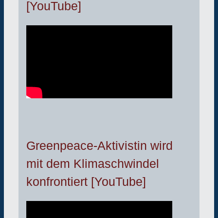
[YouTube]
Greenpeace-Aktivistin wird
mit dem Klimaschwindel
konfrontiert [YouTube]