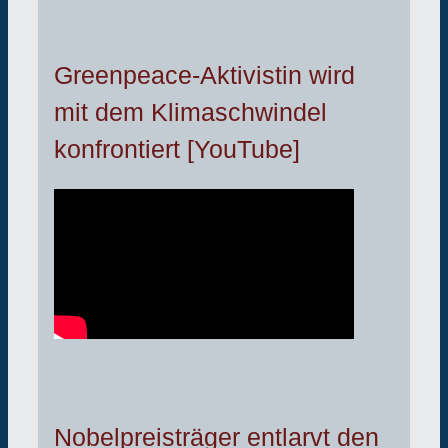
Greenpeace-Aktivistin wird
mit dem Klimaschwindel
konfrontiert [YouTube]
Nobelpreisträger entlarvt den