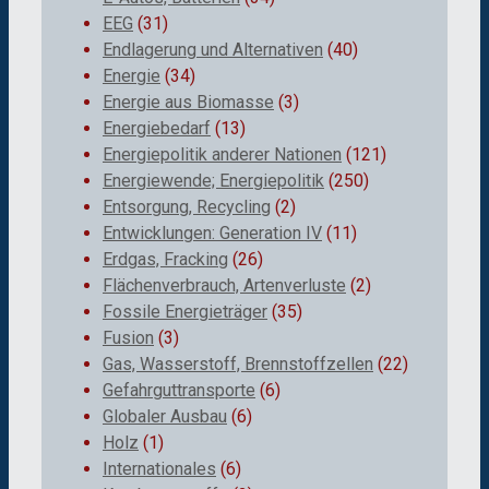
EEG
(31)
Endlagerung und Alternativen
(40)
Energie
(34)
Energie aus Biomasse
(3)
Energiebedarf
(13)
Energiepolitik anderer Nationen
(121)
Energiewende; Energiepolitik
(250)
Entsorgung, Recycling
(2)
Entwicklungen: Generation IV
(11)
Erdgas, Fracking
(26)
Flächenverbrauch, Artenverluste
(2)
Fossile Energieträger
(35)
Fusion
(3)
Gas, Wasserstoff, Brennstoffzellen
(22)
Gefahrguttransporte
(6)
Globaler Ausbau
(6)
Holz
(1)
Internationales
(6)