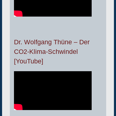
Dr. Wolfgang Thüne – Der
CO2-Klima-Schwindel
[YouTube]