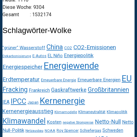
Diese Woche: 9304
Gesamt : 1532174
Schlagwörter-Wolke
China
CO2-Emissionen
"grüner" Wasserstoff
CO2
Energiepolitik
EL Niño
E-Autos
Dekarbonisierung
Energiewende
Energiespeicher
EU
Erdtemperatur
Erneuerbare Energien
Erneuerbare Energie
Fracking
Großbritannien
Gaskraftwerke
Frankreich
Kernenergie
IPCC
IEA
Japan
Kernenergieausstieg
Klimaneutralität
Klimapolitik
Klimamodelle
Klimawandel
Netto-Null
Kosten
Netto
negative Strompreise
Null-Politik
Schweden
Roy Spencer
Schiefergas
NOAA
Netzausbau