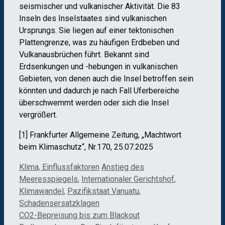
seismischer und vulkanischer Aktivität. Die 83
Inseln des Inselstaates sind vulkanischen
Ursprungs. Sie liegen auf einer tektonischen
Plattengrenze, was zu häufigen Erdbeben und
Vulkanausbrüchen führt. Bekannt sind
Erdsenkungen und -hebungen in vulkanischen
Gebieten, von denen auch die Insel betroffen sein
könnten und dadurch je nach Fall Uferbereiche
überschwemmt werden oder sich die Insel
vergrößert.
[1] Frankfurter Allgemeine Zeitung, „Machtwort
beim Klimaschutz“, Nr.170, 25.07.2025
Kategorien
Schlagwörter
Klima, Einflussfaktoren
Anstieg des
Meeresspiegels
,
Internationaler Gerichtshof
,
Klimawandel
,
Pazifikstaat Vanuatu
,
Schadensersatzklagen
CO2-Bepreisung bis zum Blackout