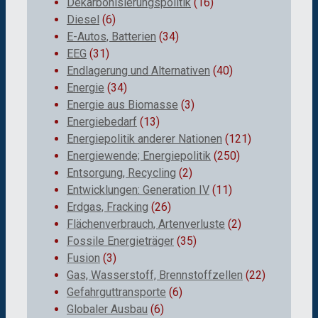
Dekarbonisierungspolitik
(16)
Diesel
(6)
E-Autos, Batterien
(34)
EEG
(31)
Endlagerung und Alternativen
(40)
Energie
(34)
Energie aus Biomasse
(3)
Energiebedarf
(13)
Energiepolitik anderer Nationen
(121)
Energiewende; Energiepolitik
(250)
Entsorgung, Recycling
(2)
Entwicklungen: Generation IV
(11)
Erdgas, Fracking
(26)
Flächenverbrauch, Artenverluste
(2)
Fossile Energieträger
(35)
Fusion
(3)
Gas, Wasserstoff, Brennstoffzellen
(22)
Gefahrguttransporte
(6)
Globaler Ausbau
(6)