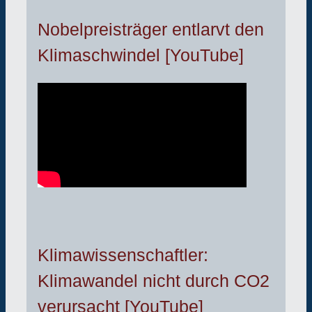
Nobelpreisträger entlarvt den
Klimaschwindel [YouTube]
Klimawissenschaftler:
Klimawandel nicht durch CO2
verursacht [YouTube]