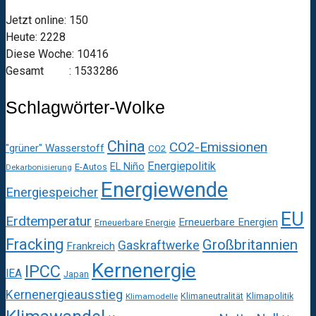
Jetzt online: 150
Heute: 2228
Diese Woche: 10416
Gesamt : 1533286
Schlagwörter-Wolke
China
CO2-Emissionen
"grüner" Wasserstoff
CO2
Energiepolitik
EL Niño
E-Autos
Dekarbonisierung
Energiewende
Energiespeicher
EU
Erdtemperatur
Erneuerbare Energien
Erneuerbare Energie
Fracking
Großbritannien
Gaskraftwerke
Frankreich
Kernenergie
IPCC
IEA
Japan
Kernenergieausstieg
Klimaneutralität
Klimapolitik
Klimamodelle