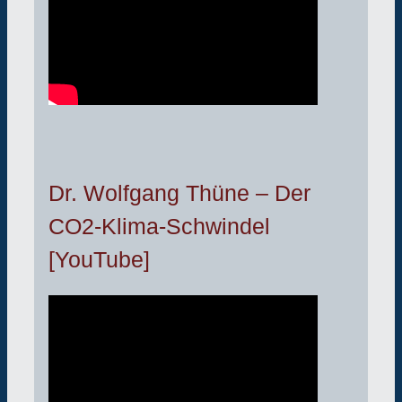
Dr. Wolfgang Thüne – Der
CO2-Klima-Schwindel
[YouTube]