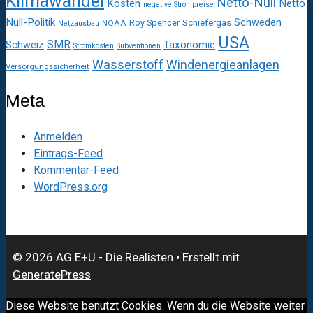
Klimawandel
Netto-Null
Kosten
Netto
negative Strompreise
Null-Politik
Schweden
Roy Spencer
Schiefergas
NOAA
Netzausbau
USA
SMR
Taxonomie
Schweiz
Stromkosten
Subventionen
Wasserstoff
Windenergieanlagen
Versorgungssicherheit
Meta
Anmelden
Eintrags-Feed
Kommentar-Feed
WordPress.org
© 2026 AG E+U - Die Realisten
• Erstellt mit
GeneratePress
Diese Website benutzt Cookies. Wenn du die Website weiter