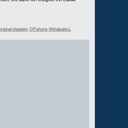
rainerstaaten
,
Offshore-Windparks
,