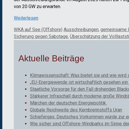
von 20 GW zu erwarten.
Weiterlesen
Kategorien
Schlagwörter
WKA auf See (Offshore)
Ausschreibungen
,
gemeinsame In
Sicherung gegen Sabotage
,
Überschätzung der Volllasts
Aktuelle Beiträge
Klimawissenschaft: Was bietet sie und wie wird 
„EU-Energiewende ist wirtschaftlich gesehen ein 
Staatliche Vorsorge für den Fall drohenden Black
Stärkerer Infraschall durch moderne große Windr
Märchen der deutschen Energiepolitik
Globale Reichweite des Kernbrennstoffs Uran
Schiefergas: Deutsches Vorkommen würde zur ene
Wie sicher sind Offshore-Windparks im Sinne de