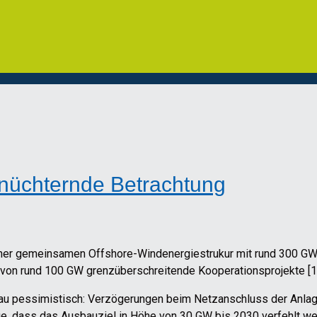
rnüchternde Betrachtung
iner gemeinsamen Offshore-Windenergiestrukur mit rund 300 GW
von rund 100 GW grenzüberschreitende Kooperationsprojekte [1]
bau pessimistisch: Verzögerungen beim Netzanschluss der Anla
, dass das Ausbauziel in Höhe von 30 GW bis 2030 verfehlt werd