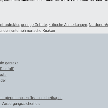
frastruktur
,
geringe Gebote
,
kritische Anmerkungen
,
Nordsee-An
tunden
,
unternehmerische Risiken
sie genutzt
Reinfall“
outs
äder
rgiepolitischen Resilienz beitragen
r Versorgungssicherheit