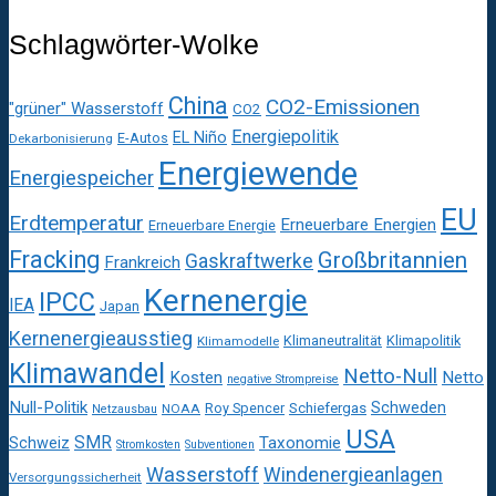
Schlagwörter-Wolke
China
CO2-Emissionen
"grüner" Wasserstoff
CO2
Energiepolitik
EL Niño
E-Autos
Dekarbonisierung
Energiewende
Energiespeicher
EU
Erdtemperatur
Erneuerbare Energien
Erneuerbare Energie
Fracking
Großbritannien
Gaskraftwerke
Frankreich
Kernenergie
IPCC
IEA
Japan
Kernenergieausstieg
Klimaneutralität
Klimapolitik
Klimamodelle
Klimawandel
Netto-Null
Kosten
Netto
negative Strompreise
Null-Politik
Schweden
Roy Spencer
Schiefergas
NOAA
Netzausbau
USA
SMR
Taxonomie
Schweiz
Stromkosten
Subventionen
Wasserstoff
Windenergieanlagen
Versorgungssicherheit