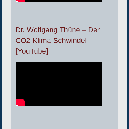
Dr. Wolfgang Thüne – Der
CO2-Klima-Schwindel
[YouTube]