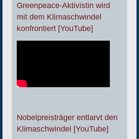
Greenpeace-Aktivistin wird
mit dem Klimaschwindel
konfrontiert [YouTube]
Nobelpreisträger entlarvt den
Klimaschwindel [YouTube]