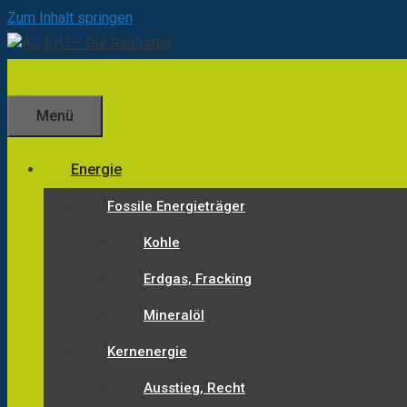
Zum Inhalt springen
Menü
Energie
Fossile Energieträger
Kohle
Erdgas, Fracking
Mineralöl
Kernenergie
Ausstieg, Recht