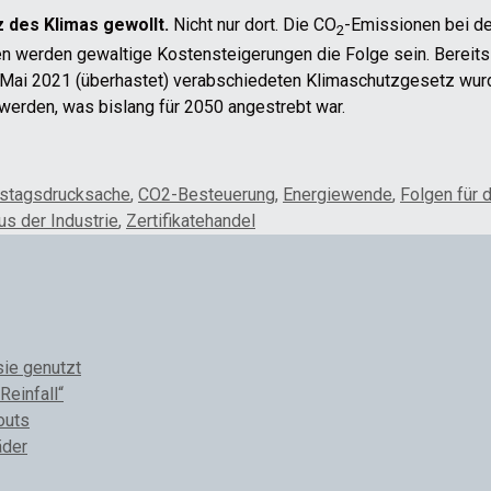
z des Klimas gewollt.
Nicht nur dort. Die CO
-Emissionen bei de
2
hen werden gewaltige Kostensteigerungen die Folge sein. Bereits
ai 2021 (überhastet) verabschiedeten Klimaschutzgesetz wurd
t werden, was bislang für 2050 angestrebt war.
stagsdrucksache
,
CO2-Besteuerung
,
Energiewende
,
Folgen für d
s der Industrie
,
Zertifikatehandel
sie genutzt
Reinfall“
outs
äder