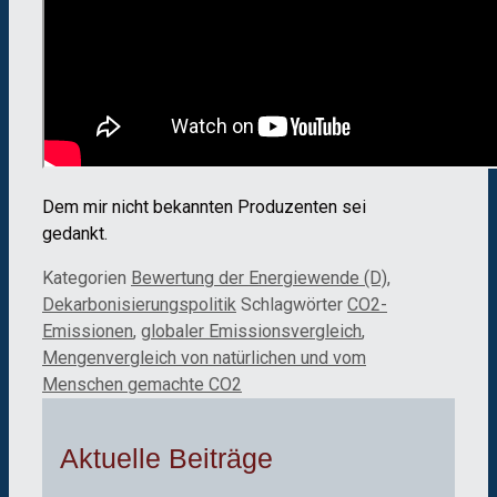
Dem mir nicht bekannten Produzenten sei
gedankt.
Kategorien
Bewertung der Energiewende (D)
,
Dekarbonisierungspolitik
Schlagwörter
CO2-
Emissionen
,
globaler Emissionsvergleich
,
Mengenvergleich von natürlichen und vom
Menschen gemachte CO2
Aktuelle Beiträge