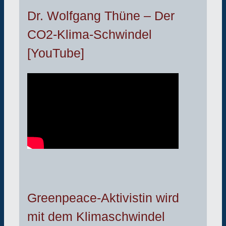
Dr. Wolfgang Thüne – Der
CO2-Klima-Schwindel
[YouTube]
Greenpeace-Aktivistin wird
mit dem Klimaschwindel