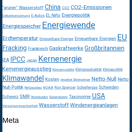
China
CO2-Emissionen
"grüner" Wasserstoff
CO2
Energiepolitik
EL Niño
E-Autos
Dekarbonisierung
Energiewende
Energiespeicher
EU
Erdtemperatur
Erneuerbare Energien
Erneuerbare Energie
Fracking
Großbritannien
Gaskraftwerke
Frankreich
Kernenergie
IPCC
IEA
Japan
Kernenergieausstieg
Klimaneutralität
Klimapolitik
Klimamodelle
Klimawandel
Netto-Null
Kosten
Netto
negative Strompreise
Null-Politik
Schweden
Roy Spencer
Schiefergas
NOAA
Netzausbau
USA
SMR
Taxonomie
Schweiz
Stromkosten
Subventionen
Wasserstoff
Windenergieanlagen
Versorgungssicherheit
Meta