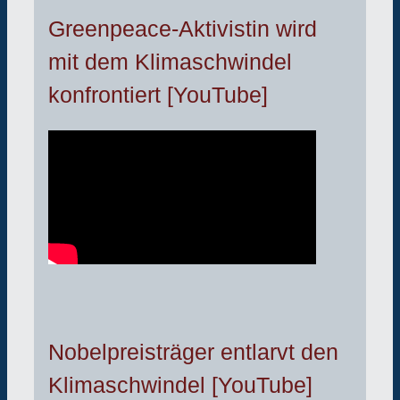
Greenpeace-Aktivistin wird
mit dem Klimaschwindel
konfrontiert [YouTube]
Nobelpreisträger entlarvt den
Klimaschwindel [YouTube]