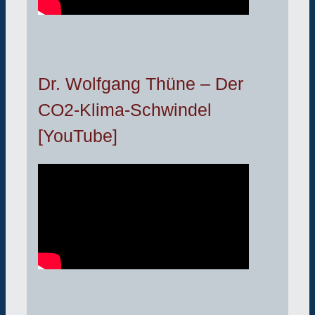
Dr. Wolfgang Thüne – Der
CO2-Klima-Schwindel
[YouTube]