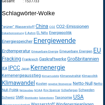
Gesamt : 1537733
Schlagwörter-Wolke
China
CO2-Emissionen
"grüner" Wasserstoff
CO2
Energiepolitik
EL Niño
E-Autos
Dekarbonisierung
Energiewende
Energiespeicher
EU
Erdtemperatur
Erneuerbare Energien
Erneuerbare Energie
Fracking
Großbritannien
Gaskraftwerke
Frankreich
Kernenergie
IPCC
IEA
Japan
Kernenergieausstieg
Klimaneutralität
Klimapolitik
Klimamodelle
Klimawandel
Netto-Null
Kosten
Netto
negative Strompreise
Null-Politik
Schweden
Roy Spencer
Schiefergas
NOAA
Netzausbau
USA
SMR
Taxonomie
Schweiz
Stromkosten
Subventionen
Wasserstoff
Windenergieanlagen
Versorgungssicherheit