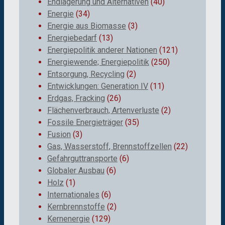
Endlagerung und Alternativen
(40)
Energie
(34)
Energie aus Biomasse
(3)
Energiebedarf
(13)
Energiepolitik anderer Nationen
(121)
Energiewende; Energiepolitik
(250)
Entsorgung, Recycling
(2)
Entwicklungen: Generation IV
(11)
Erdgas, Fracking
(26)
Flächenverbrauch, Artenverluste
(2)
Fossile Energieträger
(35)
Fusion
(3)
Gas, Wasserstoff, Brennstoffzellen
(22)
Gefahrguttransporte
(6)
Globaler Ausbau
(6)
Holz
(1)
Internationales
(6)
Kernbrennstoffe
(2)
Kernenergie
(129)