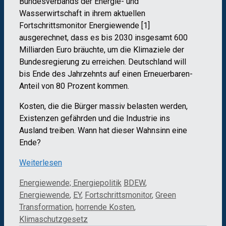
Bundesverbands der Energie- und
Wasserwirtschaft in ihrem aktuellen
Fortschrittsmonitor Energiewende [1]
ausgerechnet, dass es bis 2030 insgesamt 600
Milliarden Euro bräuchte, um die Klimaziele der
Bundesregierung zu erreichen. Deutschland will
bis Ende des Jahrzehnts auf einen Erneuerbaren-
Anteil von 80 Prozent kommen.
Kosten, die die Bürger massiv belasten werden,
Existenzen gefährden und die Industrie ins
Ausland treiben. Wann hat dieser Wahnsinn eine
Ende?
Weiterlesen
Kategorien
Schlagwörter
Energiewende; Energiepolitik
BDEW
,
Energiewende
,
EY
,
Fortschrittsmonitor
,
Green
Transformation
,
horrende Kosten
,
Klimaschutzgesetz