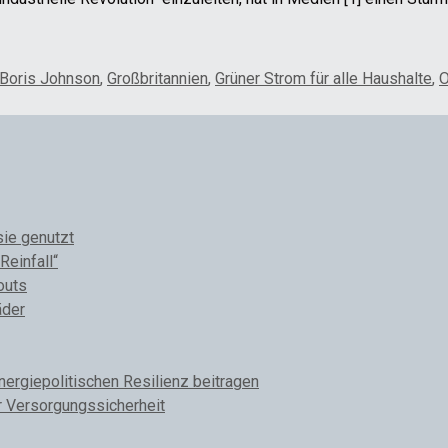
Boris Johnson
,
Großbritannien
,
Grüner Strom für alle Haushalte
,
O
sie genutzt
Reinfall“
outs
äder
rgiepolitischen Resilienz beitragen
r Versorgungssicherheit