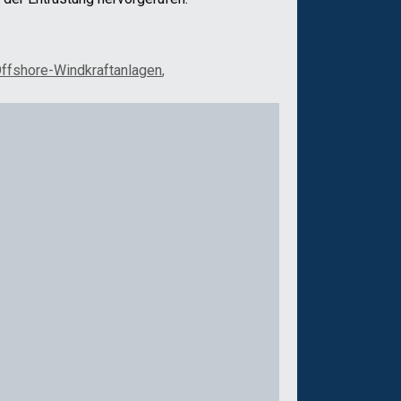
ffshore-Windkraftanlagen
,