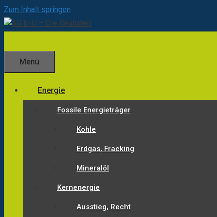
Zum Inhalt springen
Menü
Energie
Fossile Energieträger
Kohle
Erdgas, Fracking
Mineralöl
Kernenergie
Ausstieg, Recht