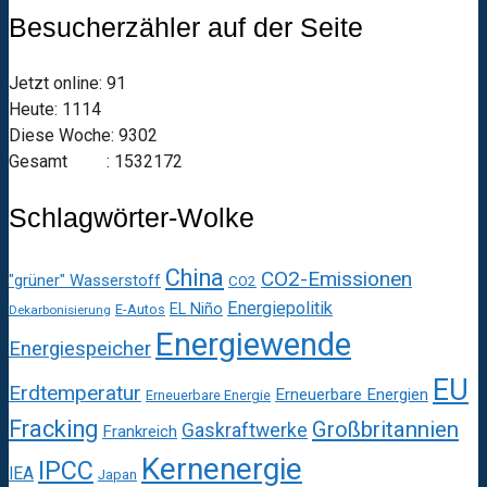
Besucherzähler auf der Seite
Jetzt online: 91
Heute: 1114
Diese Woche: 9302
Gesamt : 1532172
Schlagwörter-Wolke
China
CO2-Emissionen
"grüner" Wasserstoff
CO2
Energiepolitik
EL Niño
E-Autos
Dekarbonisierung
Energiewende
Energiespeicher
EU
Erdtemperatur
Erneuerbare Energien
Erneuerbare Energie
Fracking
Großbritannien
Gaskraftwerke
Frankreich
Kernenergie
IPCC
IEA
Japan