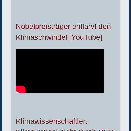
Nobelpreisträger entlarvt den
Klimaschwindel [YouTube]
Klimawissenschaftler: