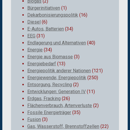
Biogas
(2)
Bürgerinitiativen
(1)
Dekarbonisierungspolitik
(16)
Diesel
(6)
E-Autos, Batterien
(34)
EEG
(31)
Endlagerung und Alternativen
(40)
Energie
(34)
Energie aus Biomasse
(3)
Energiebedarf
(13)
Energiepolitik anderer Nationen
(121)
Energiewende; Energiepolitik
(250)
Entsorgung, Recycling
(2)
Entwicklungen: Generation IV
(11)
Erdgas, Fracking
(26)
Flächenverbrauch, Artenverluste
(2)
Fossile Energieträger
(35)
Fusion
(3)
Gas, Wasserstoff, Brennstoffzellen
(22)