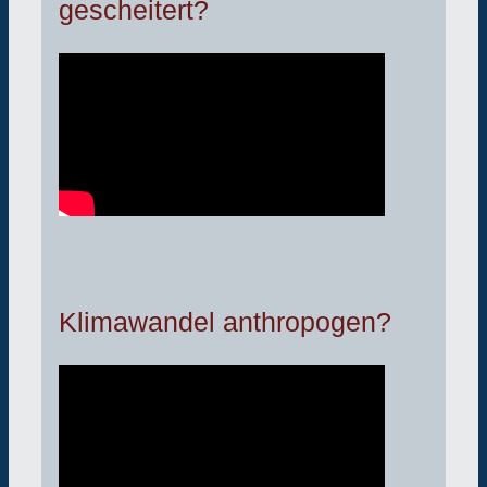
gescheitert?
Klimawandel anthropogen?