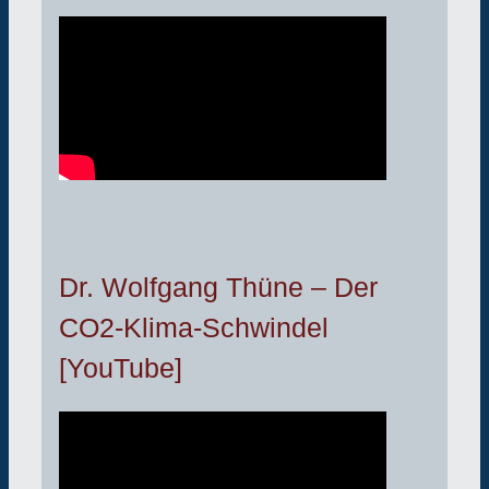
Dr. Wolfgang Thüne – Der
CO2-Klima-Schwindel
[YouTube]