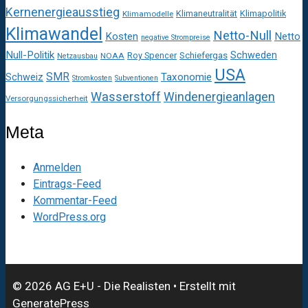
Kernenergieausstieg
Klimaneutralität
Klimapolitik
Klimamodelle
Klimawandel
Netto-Null
Kosten
Netto
negative Strompreise
Null-Politik
Schweden
Roy Spencer
Schiefergas
NOAA
Netzausbau
USA
SMR
Taxonomie
Schweiz
Stromkosten
Subventionen
Wasserstoff
Windenergieanlagen
Versorgungssicherheit
Meta
Anmelden
Eintrags-Feed
Kommentar-Feed
WordPress.org
© 2026 AG E+U - Die Realisten
• Erstellt mit
GeneratePress