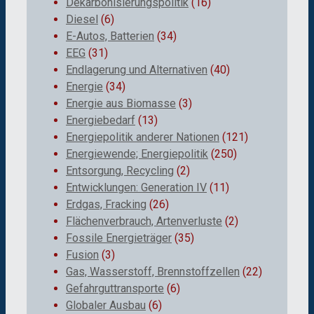
Dekarbonisierungspolitik
(16)
Diesel
(6)
E-Autos, Batterien
(34)
EEG
(31)
Endlagerung und Alternativen
(40)
Energie
(34)
Energie aus Biomasse
(3)
Energiebedarf
(13)
Energiepolitik anderer Nationen
(121)
Energiewende; Energiepolitik
(250)
Entsorgung, Recycling
(2)
Entwicklungen: Generation IV
(11)
Erdgas, Fracking
(26)
Flächenverbrauch, Artenverluste
(2)
Fossile Energieträger
(35)
Fusion
(3)
Gas, Wasserstoff, Brennstoffzellen
(22)
Gefahrguttransporte
(6)
Globaler Ausbau
(6)