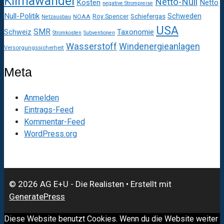
Klimawandel
Netto-Null
Kosten
Netto
negative Strompreise
Null-Politik
Schweden
Roy Spencer
Schiefergas
NOAA
Netzausbau
USA
SMR
Taxonomie
Schweiz
Stromkosten
Subventionen
Wasserstoff
Windenergieanlagen
Versorgungssicherheit
Meta
Anmelden
Eintrags-Feed
Kommentar-Feed
WordPress.org
© 2026 AG E+U - Die Realisten
• Erstellt mit
GeneratePress
Diese Website benutzt Cookies. Wenn du die Website weiter