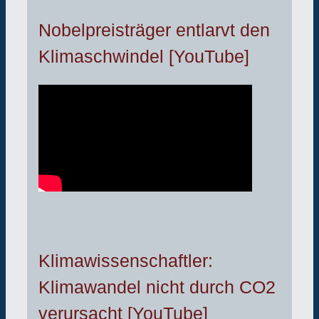
Nobelpreisträger entlarvt den
Klimaschwindel [YouTube]
Klimawissenschaftler:
Klimawandel nicht durch CO2
verursacht [YouTube]