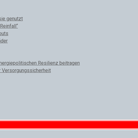
sie genutzt
Reinfall“
outs
äder
rgiepolitischen Resilienz beitragen
r Versorgungssicherheit