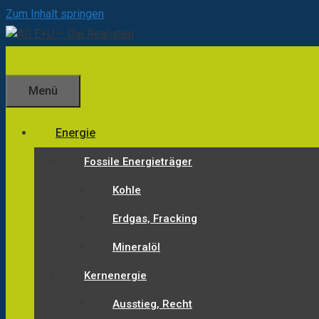
Zum Inhalt springen
Menü
Energie
Fossile Energieträger
Kohle
Erdgas, Fracking
Mineralöl
Kernenergie
Ausstieg, Recht