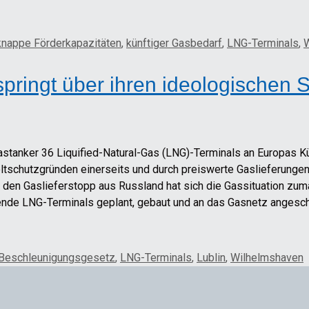
knappe Förderkapazitäten
,
künftiger Gasbedarf
,
LNG-Terminals
,
W
pringt über ihren ideologischen 
astanker 36 Liquified-Natural-Gas (LNG)-Terminals an Europas K
tschutzgründen einerseits und durch preiswerte Gaslieferungen
h den Gaslieferstopp aus Russland hat sich die Gassituation zum
nde LNG-Terminals geplant, gebaut und an das Gasnetz angesc
Beschleunigungsgesetz
,
LNG-Terminals
,
Lublin
,
Wilhelmshaven