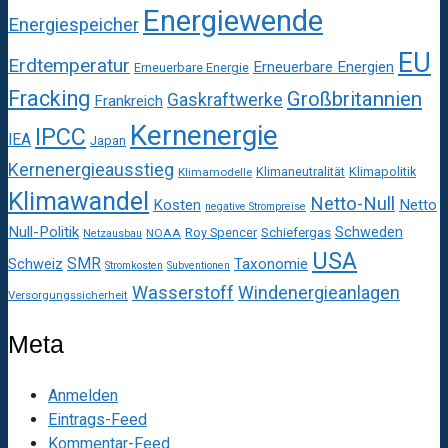
Energiewende
Energiespeicher
EU
Erdtemperatur
Erneuerbare Energien
Erneuerbare Energie
Fracking
Großbritannien
Gaskraftwerke
Frankreich
Kernenergie
IPCC
IEA
Japan
Kernenergieausstieg
Klimaneutralität
Klimapolitik
Klimamodelle
Klimawandel
Netto-Null
Kosten
Netto
negative Strompreise
Null-Politik
Schweden
Roy Spencer
Schiefergas
NOAA
Netzausbau
USA
SMR
Taxonomie
Schweiz
Stromkosten
Subventionen
Wasserstoff
Windenergieanlagen
Versorgungssicherheit
Meta
Anmelden
Eintrags-Feed
Kommentar-Feed