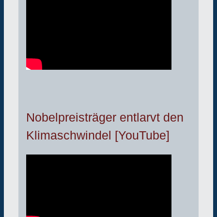
Nobelpreisträger entlarvt den
Klimaschwindel [YouTube]