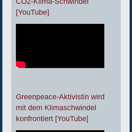
CO2-Klima-Schwindel
[YouTube]
Greenpeace-Aktivistin wird
mit dem Klimaschwindel
konfrontiert [YouTube]