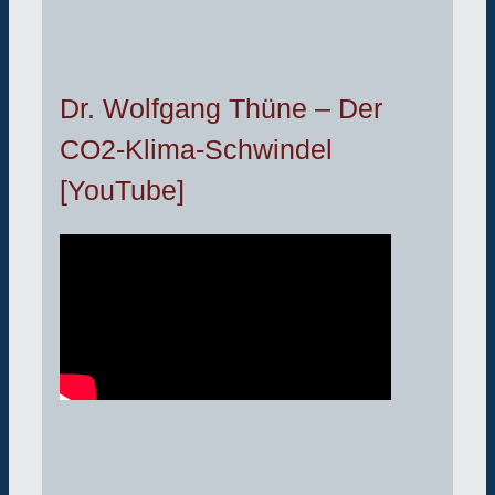
Dr. Wolfgang Thüne – Der
CO2-Klima-Schwindel
[YouTube]