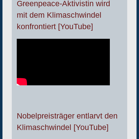
Greenpeace-Aktivistin wird
mit dem Klimaschwindel
konfrontiert [YouTube]
Nobelpreisträger entlarvt den
Klimaschwindel [YouTube]