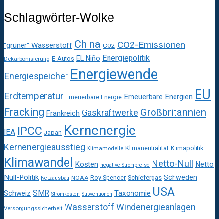
Schlagwörter-Wolke
China
CO2-Emissionen
"grüner" Wasserstoff
CO2
Energiepolitik
EL Niño
E-Autos
Dekarbonisierung
Energiewende
Energiespeicher
EU
Erdtemperatur
Erneuerbare Energien
Erneuerbare Energie
Fracking
Großbritannien
Gaskraftwerke
Frankreich
Kernenergie
IPCC
IEA
Japan
Kernenergieausstieg
Klimaneutralität
Klimapolitik
Klimamodelle
Klimawandel
Netto-Null
Kosten
Netto
negative Strompreise
Null-Politik
Schweden
Roy Spencer
Schiefergas
NOAA
Netzausbau
USA
SMR
Taxonomie
Schweiz
Stromkosten
Subventionen
Wasserstoff
Windenergieanlagen
Versorgungssicherheit