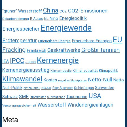
China
CO2-Emissionen
"grüner" Wasserstoff
CO2
Energiepolitik
EL Niño
E-Autos
Dekarbonisierung
Energiewende
Energiespeicher
EU
Erdtemperatur
Erneuerbare Energien
Erneuerbare Energie
Fracking
Großbritannien
Gaskraftwerke
Frankreich
Kernenergie
IPCC
IEA
Japan
Kernenergieausstieg
Klimaneutralität
Klimapolitik
Klimamodelle
Klimawandel
Netto-Null
Kosten
Netto
negative Strompreise
Null-Politik
Schweden
Roy Spencer
Schiefergas
NOAA
Netzausbau
USA
SMR
Taxonomie
Schweiz
Stromkosten
Subventionen
Wasserstoff
Windenergieanlagen
Versorgungssicherheit
Meta