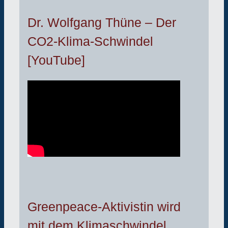
Dr. Wolfgang Thüne – Der
CO2-Klima-Schwindel
[YouTube]
Greenpeace-Aktivistin wird
mit dem Klimaschwindel