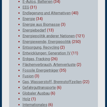
E-Autos, Batterien
(34)
EEG
(31)
Endlagerung und Alternativen
(40)
Energie
(34)
Energie aus Biomasse
(3)
Energiebedarf
(13)
Energiepolitik anderer Nationen
(121)
Energiewende; Energiepolitik
(250)
Entsorgung, Recycling
(2)
Entwicklungen: Generation IV
(11)
Erdgas, Fracking
(26)
Flächenverbrauch, Artenverluste
(2)
Fossile Energieträger
(35)
Fusion
(3)
Gas, Wasserstoff, Brennstoffzellen
(22)
Gefahrguttransporte
(6)
Globaler Ausbau
(6)
Holz
(1)
Internationales
(6)