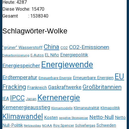
Heute: 4287
Diese Woche: 15470
Gesamt : 1538340
Schlagwörter-Wolke
China
CO2-Emissionen
"grüner" Wasserstoff
CO2
Energiepolitik
EL Niño
E-Autos
Dekarbonisierung
Energiewende
Energiespeicher
EU
Erdtemperatur
Erneuerbare Energien
Erneuerbare Energie
Fracking
Großbritannien
Gaskraftwerke
Frankreich
Kernenergie
IPCC
IEA
Japan
Kernenergieausstieg
Klimaneutralität
Klimapolitik
Klimamodelle
Klimawandel
Netto-Null
Kosten
Netto
negative Strompreise
Null-Politik
Schweden
Roy Spencer
Schiefergas
NOAA
Netzausbau