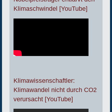
Klimaschwindel [YouTube]
Klimawissenschaftler:
Klimawandel nicht durch CO2
verursacht [YouTube]