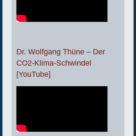
Dr. Wolfgang Thüne – Der
CO2-Klima-Schwindel
[YouTube]