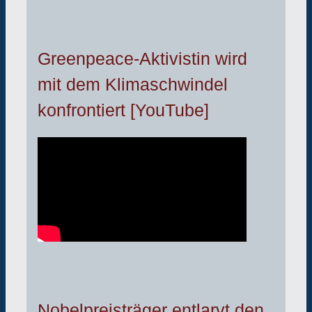
Greenpeace-Aktivistin wird
mit dem Klimaschwindel
konfrontiert [YouTube]
Nobelpreisträger entlarvt den