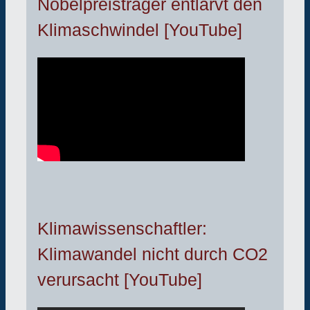
Nobelpreisträger entlarvt den
Klimaschwindel [YouTube]
Klimawissenschaftler:
Klimawandel nicht durch CO2
verursacht [YouTube]