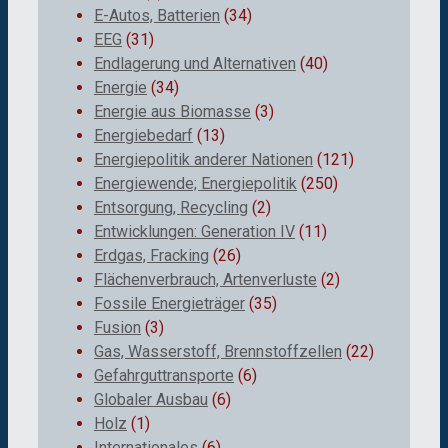
E-Autos, Batterien
(34)
EEG
(31)
Endlagerung und Alternativen
(40)
Energie
(34)
Energie aus Biomasse
(3)
Energiebedarf
(13)
Energiepolitik anderer Nationen
(121)
Energiewende; Energiepolitik
(250)
Entsorgung, Recycling
(2)
Entwicklungen: Generation IV
(11)
Erdgas, Fracking
(26)
Flächenverbrauch, Artenverluste
(2)
Fossile Energieträger
(35)
Fusion
(3)
Gas, Wasserstoff, Brennstoffzellen
(22)
Gefahrguttransporte
(6)
Globaler Ausbau
(6)
Holz
(1)
Internationales
(6)