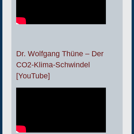
Dr. Wolfgang Thüne – Der
CO2-Klima-Schwindel
[YouTube]