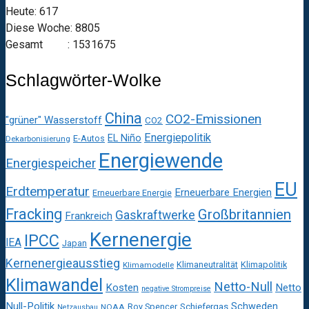
Heute: 617
Diese Woche: 8805
Gesamt : 1531675
Schlagwörter-Wolke
China
CO2-Emissionen
"grüner" Wasserstoff
CO2
Energiepolitik
EL Niño
E-Autos
Dekarbonisierung
Energiewende
Energiespeicher
EU
Erdtemperatur
Erneuerbare Energien
Erneuerbare Energie
Fracking
Großbritannien
Gaskraftwerke
Frankreich
Kernenergie
IPCC
IEA
Japan
Kernenergieausstieg
Klimaneutralität
Klimapolitik
Klimamodelle
Klimawandel
Netto-Null
Kosten
Netto
negative Strompreise
Null-Politik
Schweden
Roy Spencer
Schiefergas
NOAA
Netzausbau