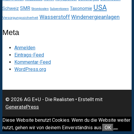
USA
SMR
Taxonomie
Schweiz
Stromkosten
Subventionen
Wasserstoff
Windenergieanlagen
Versorgungssicherheit
Meta
Anmelden
Eintrags-Feed
Kommentar-Feed
WordPress.org
© 2026 AG E+U - Die Realisten
• Erstellt mit
GeneratePress
Diese Website benutzt Cookies. Wenn du die Website weiter
nutzt, gehen wir von deinem Einverständnis aus.
OK