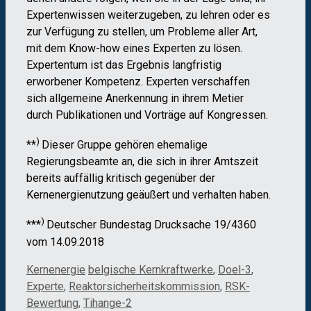
Expertenwissen weiterzugeben, zu lehren oder es
zur Verfügung zu stellen, um Probleme aller Art,
mit dem Know-how eines Experten zu lösen.
Expertentum ist das Ergebnis langfristig
erworbener Kompetenz. Experten verschaffen
sich allgemeine Anerkennung in ihrem Metier
durch Publikationen und Vorträge auf Kongressen.
)
**
Dieser Gruppe gehören ehemalige
Regierungsbeamte an, die sich in ihrer Amtszeit
bereits auffällig kritisch gegenüber der
Kernenergienutzung geäußert und verhalten haben.
)
***
Deutscher Bundestag Drucksache 19/4360
vom 14.09.2018
Kategorien
Schlagwörter
Kernenergie
belgische Kernkraftwerke
,
Doel-3
,
Experte
,
Reaktorsicherheitskommission
,
RSK-
Bewertung
,
Tihange-2