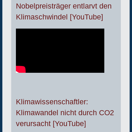
Nobelpreisträger entlarvt den
Klimaschwindel [YouTube]
Klimawissenschaftler:
Klimawandel nicht durch CO2
verursacht [YouTube]