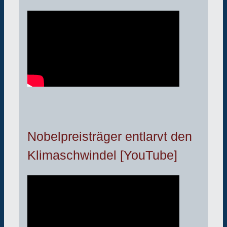
Nobelpreisträger entlarvt den
Klimaschwindel [YouTube]