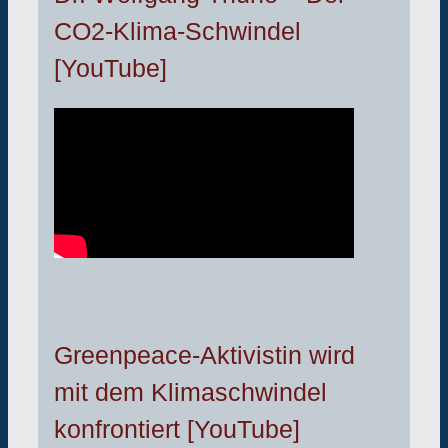
CO2-Klima-Schwindel
[YouTube]
Greenpeace-Aktivistin wird
mit dem Klimaschwindel
konfrontiert [YouTube]