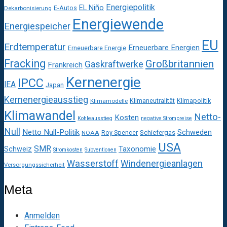
Energiepolitik
EL Niño
E-Autos
Dekarbonisierung
Energiewende
Energiespeicher
EU
Erdtemperatur
Erneuerbare Energien
Erneuerbare Energie
Fracking
Großbritannien
Gaskraftwerke
Frankreich
Kernenergie
IPCC
IEA
Japan
Kernenergieausstieg
Klimaneutralität
Klimapolitik
Klimamodelle
Klimawandel
Netto-
Kosten
Kohleausstieg
negative Strompreise
Null
Netto Null-Politik
Schweden
Roy Spencer
Schiefergas
NOAA
USA
SMR
Taxonomie
Schweiz
Stromkosten
Subventionen
Wasserstoff
Windenergieanlagen
Versorgungssicherheit
Meta
Anmelden