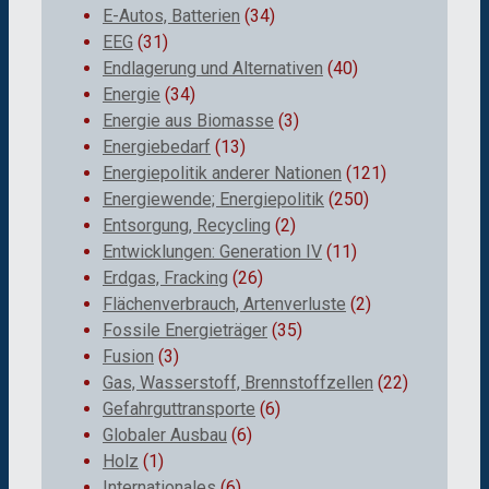
E-Autos, Batterien
(34)
EEG
(31)
Endlagerung und Alternativen
(40)
Energie
(34)
Energie aus Biomasse
(3)
Energiebedarf
(13)
Energiepolitik anderer Nationen
(121)
Energiewende; Energiepolitik
(250)
Entsorgung, Recycling
(2)
Entwicklungen: Generation IV
(11)
Erdgas, Fracking
(26)
Flächenverbrauch, Artenverluste
(2)
Fossile Energieträger
(35)
Fusion
(3)
Gas, Wasserstoff, Brennstoffzellen
(22)
Gefahrguttransporte
(6)
Globaler Ausbau
(6)
Holz
(1)
Internationales
(6)