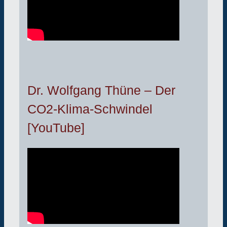
Dr. Wolfgang Thüne – Der
CO2-Klima-Schwindel
[YouTube]