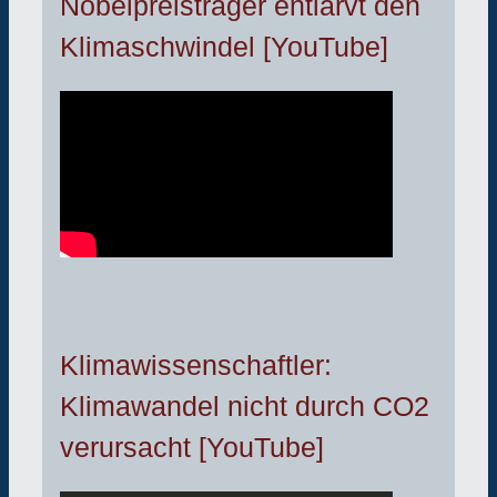
Nobelpreisträger entlarvt den
Klimaschwindel [YouTube]
Klimawissenschaftler:
Klimawandel nicht durch CO2
verursacht [YouTube]