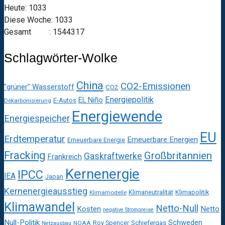
Heute: 1033
Diese Woche: 1033
Gesamt : 1544317
Schlagwörter-Wolke
China
CO2-Emissionen
"grüner" Wasserstoff
CO2
Energiepolitik
EL Niño
E-Autos
Dekarbonisierung
Energiewende
Energiespeicher
EU
Erdtemperatur
Erneuerbare Energien
Erneuerbare Energie
Fracking
Großbritannien
Gaskraftwerke
Frankreich
Kernenergie
IPCC
IEA
Japan
Kernenergieausstieg
Klimaneutralität
Klimapolitik
Klimamodelle
Klimawandel
Netto-Null
Kosten
Netto
negative Strompreise
Null-Politik
Schweden
Roy Spencer
Schiefergas
NOAA
Netzausbau