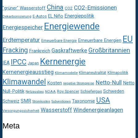
China
CO2-Emissionen
"grüner" Wasserstoff
CO2
Energiepolitik
EL Niño
E-Autos
Dekarbonisierung
Energiewende
Energiespeicher
EU
Erdtemperatur
Erneuerbare Energien
Erneuerbare Energie
Fracking
Großbritannien
Gaskraftwerke
Frankreich
Kernenergie
IPCC
IEA
Japan
Kernenergieausstieg
Klimaneutralität
Klimapolitik
Klimamodelle
Klimawandel
Netto-Null
Kosten
Netto
negative Strompreise
Null-Politik
Schweden
Roy Spencer
Schiefergas
NOAA
Netzausbau
USA
SMR
Taxonomie
Schweiz
Stromkosten
Subventionen
Wasserstoff
Windenergieanlagen
Versorgungssicherheit
Meta