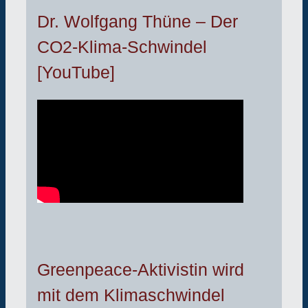
Dr. Wolfgang Thüne – Der
CO2-Klima-Schwindel
[YouTube]
Greenpeace-Aktivistin wird
mit dem Klimaschwindel