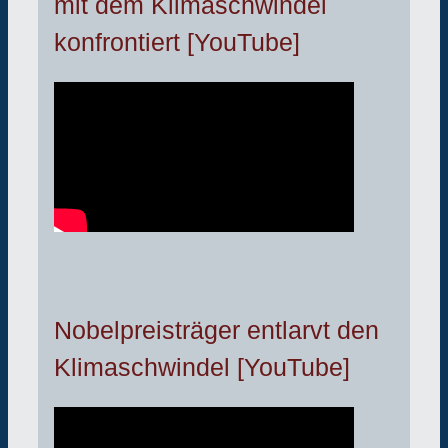
mit dem Klimaschwindel
konfrontiert [YouTube]
Nobelpreisträger entlarvt den
Klimaschwindel [YouTube]