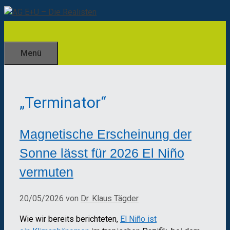
Zum
Inhalt
springen
Menü
„Terminator“
Magnetische Erscheinung der
Sonne lässt für 2026 El Niño
vermuten
20/05/2026
von
Dr. Klaus Tägder
Wie wir bereits berichteten,
El Niño ist