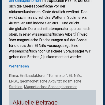
ein Klimaphänomen
im tropischen Pazifik, bei dem
sich die Meeresoberfläche vor der
südamerikanischen Küste deutlich erwärmt. Das
wirkt sich massiv auf das Wetter in Südamerika,
Australien und Indonesien aus – und drückt
die globale Durchschnittstemperatur spürbar nach
oben. In einer wissenschaftlichen Arbeit [1] wird
über magnetische Erscheinungen auf der Sonne
für dieses Jahr El Niño vorausgesagt. Eine
wissenschaftlich noch unsichere Voraussage! Wir
geben den Bericht [2] unkommentiert wieder:
Weiterlesen
Kategorien
Schlagwörter
Klima, Einflussfaktoren
"Terminator"
,
EL Niño
,
ENSO
,
geomagnetische Aktivität
,
kosmische
Strahlen
,
Magnetisches Sonnenphänomen
Aktuelle Beiträge