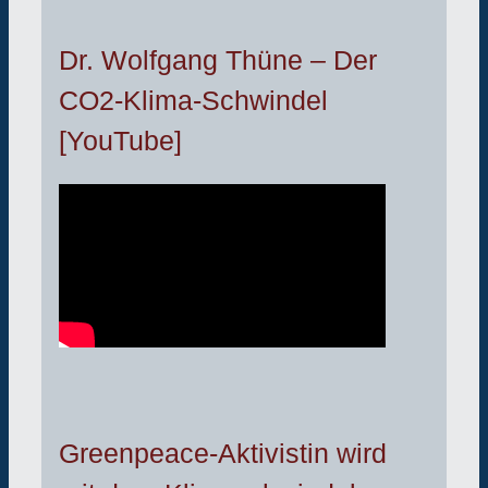
Dr. Wolfgang Thüne – Der
CO2-Klima-Schwindel
[YouTube]
Greenpeace-Aktivistin wird