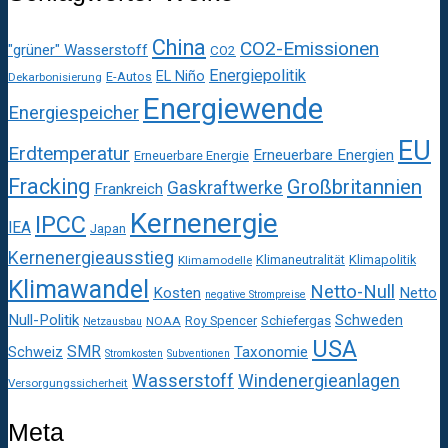
China
CO2-Emissionen
"grüner" Wasserstoff
CO2
Energiepolitik
EL Niño
E-Autos
Dekarbonisierung
Energiewende
Energiespeicher
EU
Erdtemperatur
Erneuerbare Energien
Erneuerbare Energie
Fracking
Großbritannien
Gaskraftwerke
Frankreich
Kernenergie
IPCC
IEA
Japan
Kernenergieausstieg
Klimaneutralität
Klimapolitik
Klimamodelle
Klimawandel
Netto-Null
Kosten
Netto
negative Strompreise
Null-Politik
Schweden
Roy Spencer
Schiefergas
NOAA
Netzausbau
USA
SMR
Taxonomie
Schweiz
Stromkosten
Subventionen
Wasserstoff
Windenergieanlagen
Versorgungssicherheit
Meta