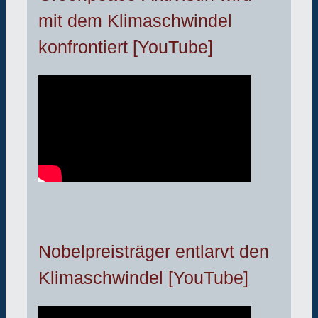
mit dem Klimaschwindel
konfrontiert [YouTube]
Nobelpreisträger entlarvt den
Klimaschwindel [YouTube]