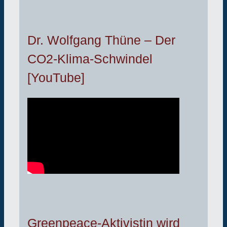
Dr. Wolfgang Thüne – Der
CO2-Klima-Schwindel
[YouTube]
Greenpeace-Aktivistin wird