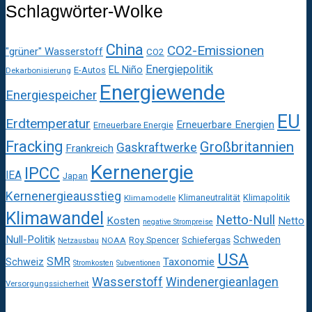
Schlagwörter-Wolke
China
CO2-Emissionen
"grüner" Wasserstoff
CO2
Energiepolitik
EL Niño
E-Autos
Dekarbonisierung
Energiewende
Energiespeicher
EU
Erdtemperatur
Erneuerbare Energien
Erneuerbare Energie
Fracking
Großbritannien
Gaskraftwerke
Frankreich
Kernenergie
IPCC
IEA
Japan
Kernenergieausstieg
Klimaneutralität
Klimapolitik
Klimamodelle
Klimawandel
Netto-Null
Kosten
Netto
negative Strompreise
Null-Politik
Schweden
Roy Spencer
Schiefergas
NOAA
Netzausbau
USA
SMR
Taxonomie
Schweiz
Stromkosten
Subventionen
Wasserstoff
Windenergieanlagen
Versorgungssicherheit