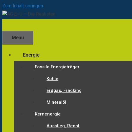
Zum Inhalt springen
Menü
Energie
Fossile Energieträger
Kohle
Erdgas, Fracking
Mineralöl
Kernenergie
Ausstieg, Recht