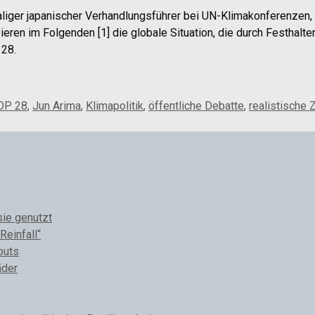
maliger japanischer Verhandlungsführer bei UN-Klimakonferenzen
ieren im Folgenden [1] die globale Situation, die durch Festhalt
 28.
OP 28
,
Jun Arima
,
Klimapolitik
,
öffentliche Debatte
,
realistische 
sie genutzt
Reinfall“
outs
äder