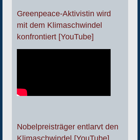
Greenpeace-Aktivistin wird
mit dem Klimaschwindel
konfrontiert [YouTube]
Nobelpreisträger entlarvt den
Klimaschwindel [YouTube]