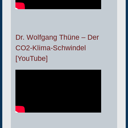
Dr. Wolfgang Thüne – Der
CO2-Klima-Schwindel
[YouTube]