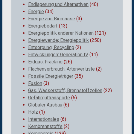
Endlagerung und Alternativen
(40)
Energie
(34)
Energie aus Biomasse
(3)
Energiebedarf
(13)
Energiepolitik anderer Nationen
(121)
Energiewende; Energiepolitik
(250)
Entsorgung, Recycling
(2)
Entwicklungen: Generation IV
(11)
Erdgas, Fracking
(26)
Flächenverbrauch, Artenverluste
(2)
Fossile Energieträger
(35)
Fusion
(3)
Gas, Wasserstoff, Brennstoffzellen
(22)
Gefahrguttransporte
(6)
Globaler Ausbau
(6)
Holz
(1)
Internationales
(6)
Kernbrennstoffe
(2)
Kernenergie
(129)