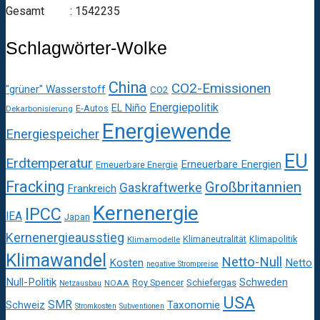
Gesamt : 1542235
Schlagwörter-Wolke
China
CO2-Emissionen
"grüner" Wasserstoff
CO2
Energiepolitik
EL Niño
E-Autos
Dekarbonisierung
Energiewende
Energiespeicher
EU
Erdtemperatur
Erneuerbare Energien
Erneuerbare Energie
Fracking
Großbritannien
Gaskraftwerke
Frankreich
Kernenergie
IPCC
IEA
Japan
Kernenergieausstieg
Klimaneutralität
Klimapolitik
Klimamodelle
Klimawandel
Netto-Null
Kosten
Netto
negative Strompreise
Null-Politik
Schweden
Roy Spencer
Schiefergas
NOAA
Netzausbau
USA
SMR
Taxonomie
Schweiz
Stromkosten
Subventionen