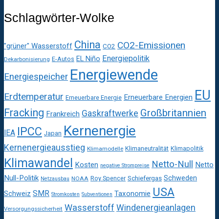
Schlagwörter-Wolke
China
CO2-Emissionen
"grüner" Wasserstoff
CO2
Energiepolitik
EL Niño
E-Autos
Dekarbonisierung
Energiewende
Energiespeicher
EU
Erdtemperatur
Erneuerbare Energien
Erneuerbare Energie
Fracking
Großbritannien
Gaskraftwerke
Frankreich
Kernenergie
IPCC
IEA
Japan
Kernenergieausstieg
Klimaneutralität
Klimapolitik
Klimamodelle
Klimawandel
Netto-Null
Kosten
Netto
negative Strompreise
Null-Politik
Schweden
Roy Spencer
Schiefergas
NOAA
Netzausbau
USA
SMR
Taxonomie
Schweiz
Stromkosten
Subventionen
Wasserstoff
Windenergieanlagen
Versorgungssicherheit