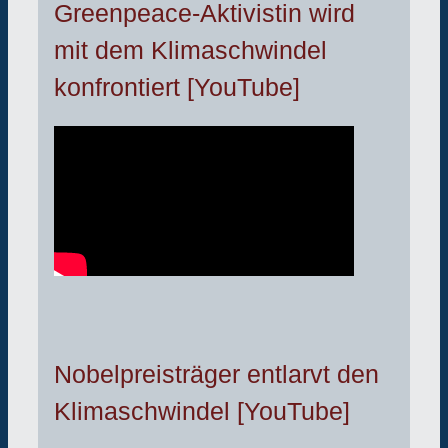
Greenpeace-Aktivistin wird
mit dem Klimaschwindel
konfrontiert [YouTube]
Nobelpreisträger entlarvt den
Klimaschwindel [YouTube]