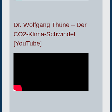
Dr. Wolfgang Thüne – Der
CO2-Klima-Schwindel
[YouTube]