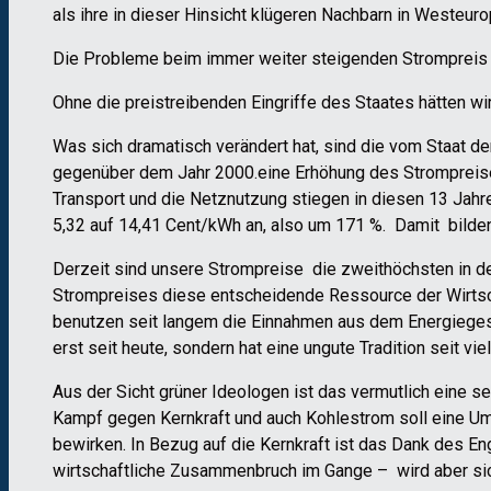
als ihre in dieser Hinsicht klügeren Nachbarn in Westeuro
Die Probleme beim immer weiter steigenden Strompreis 
Ohne die preistreibenden Eingriffe des Staates hätten w
Was sich dramatisch verändert hat, sind die vom Staat 
gegenüber dem Jahr 2000.eine Erhöhung des Strompreise
Transport und die Netznutzung stiegen in diesen 13 Jahr
5,32 auf 14,41 Cent/kWh an, also um 171 %. Damit bilde
Derzeit sind unsere Strompreise die zweithöchsten in der
Strompreises diese entscheidende Ressource der Wirtsch
benutzen seit langem die Einnahmen aus dem Energiegesch
erst seit heute, sondern hat eine ungute Tradition seit vie
Aus der Sicht grüner Ideologen ist das vermutlich eine s
Kampf gegen Kernkraft und auch Kohlestrom soll eine Um
bewirken. In Bezug auf die Kernkraft ist das Dank des E
wirtschaftliche Zusammenbruch im Gange – wird aber sic