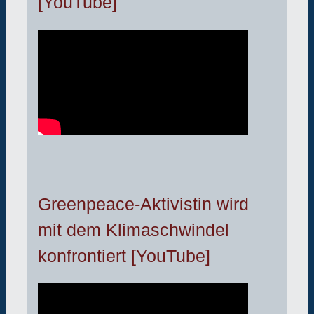
[YouTube]
Greenpeace-Aktivistin wird
mit dem Klimaschwindel
konfrontiert [YouTube]