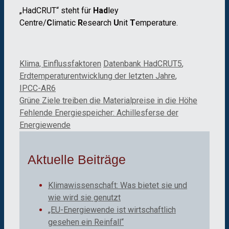
„HadCRUT“ steht für
Had
ley
Centre/
C
limatic
R
esearch
U
nit
T
emperature.
Kategorien
Schlagwörter
Klima, Einflussfaktoren
Datenbank HadCRUT5
,
Erdtemperaturentwicklung der letzten Jahre
,
IPCC-AR6
Grüne Ziele treiben die Materialpreise in die Höhe
Fehlende Energiespeicher: Achillesferse der
Energiewende
Aktuelle Beiträge
Klimawissenschaft: Was bietet sie und
wie wird sie genutzt
„EU-Energiewende ist wirtschaftlich
gesehen ein Reinfall“