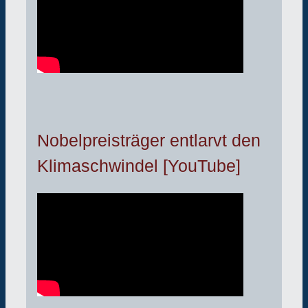
Nobelpreisträger entlarvt den
Klimaschwindel [YouTube]