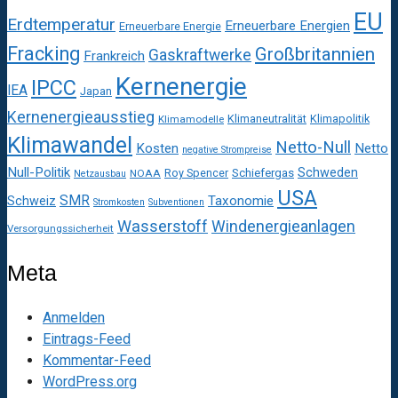
EU
Erdtemperatur
Erneuerbare Energien
Erneuerbare Energie
Fracking
Großbritannien
Gaskraftwerke
Frankreich
Kernenergie
IPCC
IEA
Japan
Kernenergieausstieg
Klimaneutralität
Klimapolitik
Klimamodelle
Klimawandel
Netto-Null
Kosten
Netto
negative Strompreise
Null-Politik
Schweden
Roy Spencer
Schiefergas
NOAA
Netzausbau
USA
SMR
Taxonomie
Schweiz
Stromkosten
Subventionen
Wasserstoff
Windenergieanlagen
Versorgungssicherheit
Meta
Anmelden
Eintrags-Feed
Kommentar-Feed
WordPress.org