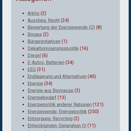
Arktis
(2)
Ausstieg, Recht
(24)
Bewertung der Energiewende (D)
(8)
Biogas
(2)
Bürgerinitiativen
(1)
Dekarbonisierungspolitik
(16)
Diesel
(6)
E-Autos, Batterien
(34)
EEG
(31)
Endlagerung und Alternativen
(40)
Energie
(34)
Energie aus Biomasse
(3)
Energiebedarf
(13)
Energiepolitik anderer Nationen
(121)
Energiewende; Energiepolitik
(250)
Entsorgung, Recycling
(2)
Entwicklungen: Generation IV
(11)