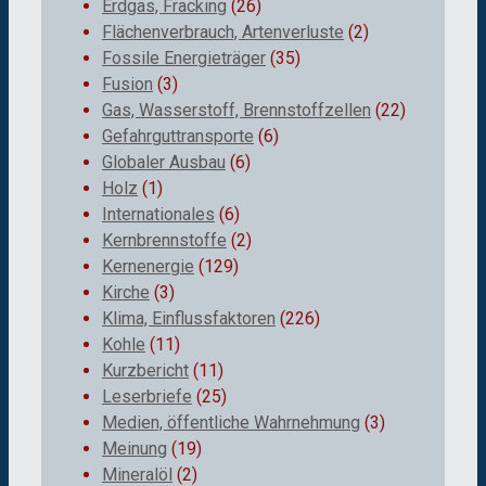
Erdgas, Fracking
(26)
Flächenverbrauch, Artenverluste
(2)
Fossile Energieträger
(35)
Fusion
(3)
Gas, Wasserstoff, Brennstoffzellen
(22)
Gefahrguttransporte
(6)
Globaler Ausbau
(6)
Holz
(1)
Internationales
(6)
Kernbrennstoffe
(2)
Kernenergie
(129)
Kirche
(3)
Klima, Einflussfaktoren
(226)
Kohle
(11)
Kurzbericht
(11)
Leserbriefe
(25)
Medien, öffentliche Wahrnehmung
(3)
Meinung
(19)
Mineralöl
(2)