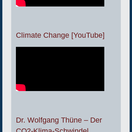
Climate Change [YouTube]
Dr. Wolfgang Thüne – Der
CO2-Klima-Schwindel