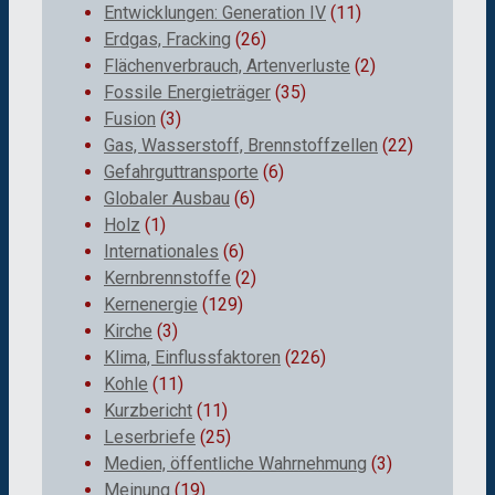
Entwicklungen: Generation IV
(11)
Erdgas, Fracking
(26)
Flächenverbrauch, Artenverluste
(2)
Fossile Energieträger
(35)
Fusion
(3)
Gas, Wasserstoff, Brennstoffzellen
(22)
Gefahrguttransporte
(6)
Globaler Ausbau
(6)
Holz
(1)
Internationales
(6)
Kernbrennstoffe
(2)
Kernenergie
(129)
Kirche
(3)
Klima, Einflussfaktoren
(226)
Kohle
(11)
Kurzbericht
(11)
Leserbriefe
(25)
Medien, öffentliche Wahrnehmung
(3)
Meinung
(19)