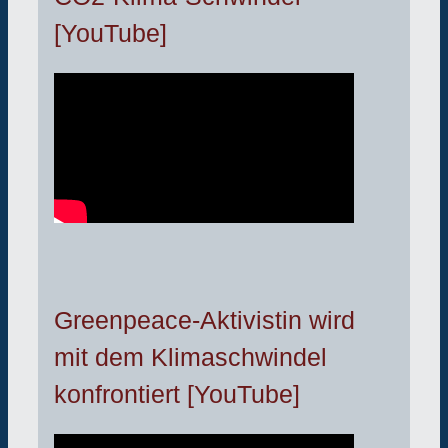
[YouTube]
Greenpeace-Aktivistin wird
mit dem Klimaschwindel
konfrontiert [YouTube]