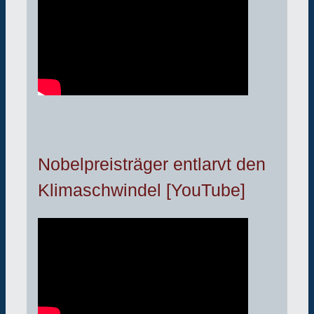
Nobelpreisträger entlarvt den
Klimaschwindel [YouTube]