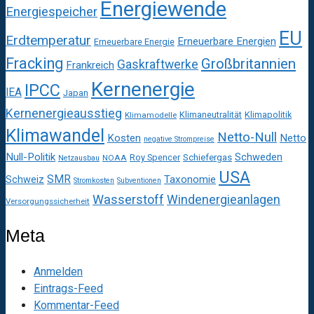
Energiewende
Energiespeicher
EU
Erdtemperatur
Erneuerbare Energien
Erneuerbare Energie
Fracking
Großbritannien
Gaskraftwerke
Frankreich
Kernenergie
IPCC
IEA
Japan
Kernenergieausstieg
Klimaneutralität
Klimapolitik
Klimamodelle
Klimawandel
Netto-Null
Kosten
Netto
negative Strompreise
Null-Politik
Schweden
Roy Spencer
Schiefergas
NOAA
Netzausbau
USA
SMR
Taxonomie
Schweiz
Stromkosten
Subventionen
Wasserstoff
Windenergieanlagen
Versorgungssicherheit
Meta
Anmelden
Eintrags-Feed
Kommentar-Feed