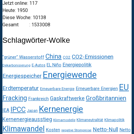
Jetzt online: 117
Heute: 1950
Diese Woche: 10138
Gesamt : 1533008
Schlagwörter-Wolke
China
CO2-Emissionen
"grüner" Wasserstoff
CO2
Energiepolitik
EL Niño
E-Autos
Dekarbonisierung
Energiewende
Energiespeicher
EU
Erdtemperatur
Erneuerbare Energien
Erneuerbare Energie
Fracking
Großbritannien
Gaskraftwerke
Frankreich
Kernenergie
IPCC
IEA
Japan
Kernenergieausstieg
Klimaneutralität
Klimapolitik
Klimamodelle
Klimawandel
Netto-Null
Kosten
Netto
negative Strompreise