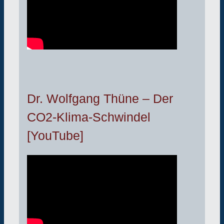
Dr. Wolfgang Thüne – Der
CO2-Klima-Schwindel
[YouTube]