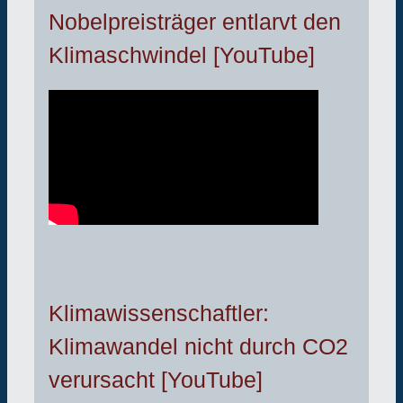
Nobelpreisträger entlarvt den
Klimaschwindel [YouTube]
Klimawissenschaftler:
Klimawandel nicht durch CO2
verursacht [YouTube]