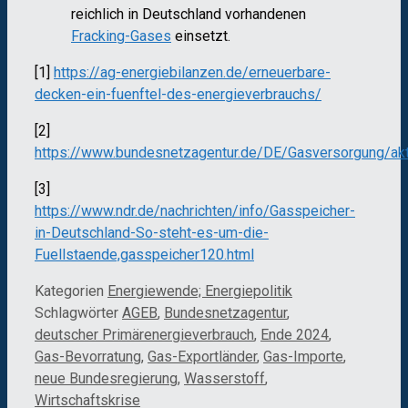
reichlich in Deutschland vorhandenen
Fracking-Gases
einsetzt.
[1]
https://ag-energiebilanzen.de/erneuerbare-
decken-ein-fuenftel-des-energieverbrauchs/
[2]
https://www.bundesnetzagentur.de/DE/Gasversorgung/akt
[3]
https://www.ndr.de/nachrichten/info/Gasspeicher-
in-Deutschland-So-steht-es-um-die-
Fuellstaende,gasspeicher120.html
Kategorien
Energiewende; Energiepolitik
Schlagwörter
AGEB
,
Bundesnetzagentur
,
deutscher Primärenergieverbrauch
,
Ende 2024
,
Gas-Bevorratung
,
Gas-Exportländer
,
Gas-Importe
,
neue Bundesregierung
,
Wasserstoff
,
Wirtschaftskrise