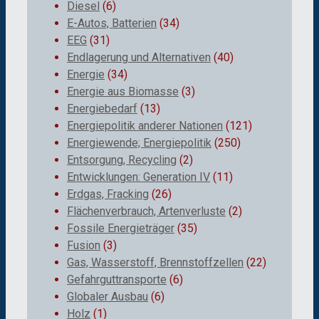
Diesel
(6)
E-Autos, Batterien
(34)
EEG
(31)
Endlagerung und Alternativen
(40)
Energie
(34)
Energie aus Biomasse
(3)
Energiebedarf
(13)
Energiepolitik anderer Nationen
(121)
Energiewende; Energiepolitik
(250)
Entsorgung, Recycling
(2)
Entwicklungen: Generation IV
(11)
Erdgas, Fracking
(26)
Flächenverbrauch, Artenverluste
(2)
Fossile Energieträger
(35)
Fusion
(3)
Gas, Wasserstoff, Brennstoffzellen
(22)
Gefahrguttransporte
(6)
Globaler Ausbau
(6)
Holz
(1)