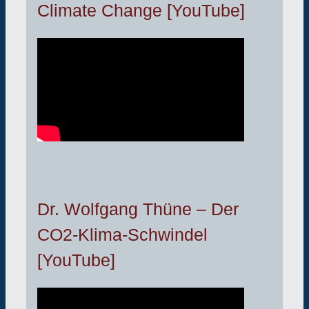
Climate Change [YouTube]
Dr. Wolfgang Thüne – Der
CO2-Klima-Schwindel
[YouTube]