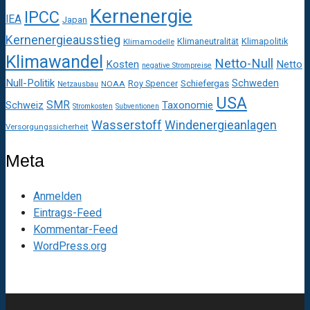
Kernenergie
IPCC
IEA
Japan
Kernenergieausstieg
Klimaneutralität
Klimapolitik
Klimamodelle
Klimawandel
Netto-Null
Kosten
Netto
negative Strompreise
Null-Politik
Schweden
Roy Spencer
Schiefergas
NOAA
Netzausbau
USA
SMR
Taxonomie
Schweiz
Stromkosten
Subventionen
Wasserstoff
Windenergieanlagen
Versorgungssicherheit
Meta
Anmelden
Eintrags-Feed
Kommentar-Feed
WordPress.org