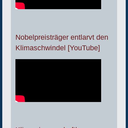
Nobelpreisträger entlarvt den
Klimaschwindel [YouTube]