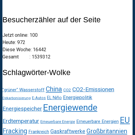
Besucherzähler auf der Seite
Jetzt online: 100
Heute: 972
Diese Woche: 16442
Gesamt : 1539312
Schlagwörter-Wolke
China
CO2-Emissionen
"grüner" Wasserstoff
CO2
Energiepolitik
EL Niño
E-Autos
Dekarbonisierung
Energiewende
Energiespeicher
EU
Erdtemperatur
Erneuerbare Energien
Erneuerbare Energie
Fracking
Großbritannien
Gaskraftwerke
Frankreich