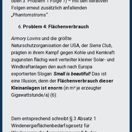
oben 3. Problem 1
Folge 1
) – mit den iterativen
Folgen erneut zusätzlich anfallenden
„
Phantomstroms“
.
Problem 4: Flächenverbrauch
Armory Lovins
und die größte
Naturschutzorganisation der USA, der
Sierra Club
,
prägten in ihrem Kampf gegen Kohle und Kernkraft
zugunsten flächig weit verteilter kleiner Solar- und
Windkraftanlagen den auch nach Europa
exportierten Slogan:
Small is beautiful!
Das ist
eine Illusion, denn der
Flächenverbrauch dieser
Kleinanlagen ist enorm
(in m² je erzeugter
Gigawattstunde/a) (6):
Dem entsprechend schreibt § 3 Absatz 1
Windenergieflächenbedarfsgesetz für