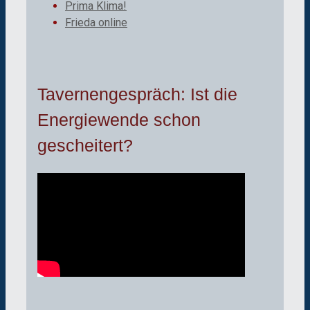
Prima Klima!
Frieda online
Tavernengespräch: Ist die
Energiewende schon
gescheitert?