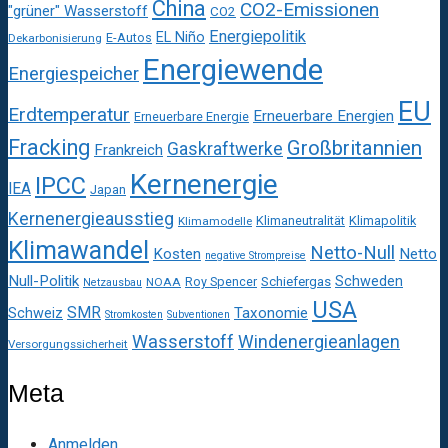
China
CO2-Emissionen
"grüner" Wasserstoff
CO2
Energiepolitik
EL Niño
E-Autos
Dekarbonisierung
Energiewende
Energiespeicher
EU
Erdtemperatur
Erneuerbare Energien
Erneuerbare Energie
Fracking
Großbritannien
Gaskraftwerke
Frankreich
Kernenergie
IPCC
IEA
Japan
Kernenergieausstieg
Klimaneutralität
Klimapolitik
Klimamodelle
Klimawandel
Netto-Null
Kosten
Netto
negative Strompreise
Null-Politik
Schweden
Roy Spencer
Schiefergas
NOAA
Netzausbau
USA
SMR
Taxonomie
Schweiz
Stromkosten
Subventionen
Wasserstoff
Windenergieanlagen
Versorgungssicherheit
Meta
Anmelden