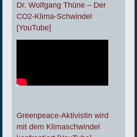
Dr. Wolfgang Thüne – Der
CO2-Klima-Schwindel
[YouTube]
Greenpeace-Aktivistin wird
mit dem Klimaschwindel