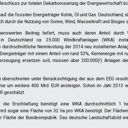
r Beschluss zur totalen Dekarbonisierung der Energiewirtschaft b
auf die fossilen Energieträger Kohle, Öl und Gas. Deutschland, 
h durch die Nutzung von Sonne, Wind, Wasserkraft und Biogas s
nenswerten Beitrag liefert, muss auch deren Anteil durch
 Deutschland ca. 25.000 Windkraftanlagen (WKA) insta
durchschnittliche Nennleistung der 2014 neu installierten Anl
nergieträger mit einem Anteil von rund 53%, Kernenergie mit ru
rzeugung ersetzen soll, müssen über 200.000(!) Anlagen der 
überschreiten unter Berücksichtigung der aus dem EEG resultie
e um weitere 400 Mrd. EUR ansteigen. Schon im Jahr 2013 wu
R geschätzt.
r die Erschließung benötigt eine WKA durchschnittlich 1 
rd sogar eine Fläche von 32 ha pro WKA benötigt. Der Flächenb
der Fläche der Bundesrepublik. Das deutsche Landschaftsbild w