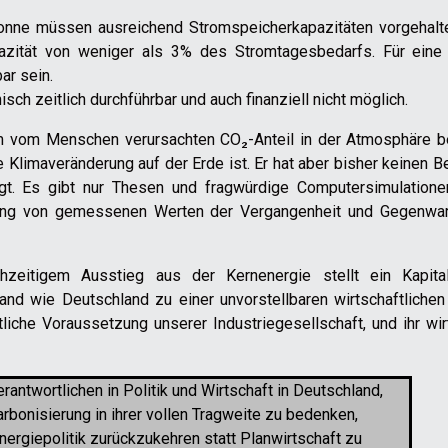
onne müssen ausreichend Stromspeicherkapazitäten vorgehalt
zität von weniger als 3% des Stromtagesbedarfs. Für eine 
ar sein.
h zeitlich durchführbar und auch finanziell nicht möglich.
m vom Menschen verursachten CO₂-Anteil in der Atmosphäre be
 Klimaveränderung auf der Erde ist. Er hat aber bisher keinen B
gt. Es gibt nur Thesen und fragwürdige Computersimulationen
rung von gemessenen Werten der Vergangenheit und Gegenwart
chzeitigem Ausstieg aus der Kernenergie stellt ein Kapit
and wie Deutschland zu einer unvorstellbaren wirtschaftlichen
liche Voraussetzung unserer Industriegesellschaft, und ihr wir
rantwortlichen in Politik und Wirtschaft in Deutschland,
isierung in ihrer vollen Tragweite zu bedenken,
iepolitik zurückzukehren statt Planwirtschaft zu