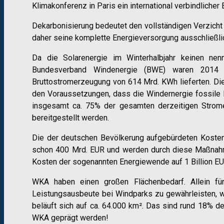
Klimakonferenz in Paris ein international verbindliche
Dekarbonisierung bedeutet den vollständigen Verzicht 
daher seine komplette Energieversorgung ausschließlic
Da die Solarenergie im Winterhalbjahr keinen nen
Bundesverband Windenergie (BWE) waren 2014 in
Bruttostromerzeugung von 614 Mrd. KWh lieferten. Die 
den Voraussetzungen, dass die Windernergie fossile E
insgesamt ca. 75% der gesamten derzeitigen Strome
bereitgestellt werden.
Die der deutschen Bevölkerung aufgebürdeten Kosten 
schon 400 Mrd. EUR und werden durch diese Maßnahm
Kosten der sogenannten Energiewende auf 1 Billion EU
WKA haben einen großen Flächenbedarf. Allein fü
Leistungsausbeute bei Windparks zu gewährleisten, wi
beläuft sich auf ca. 64.000 km². Das sind rund 18% 
WKA geprägt werden!