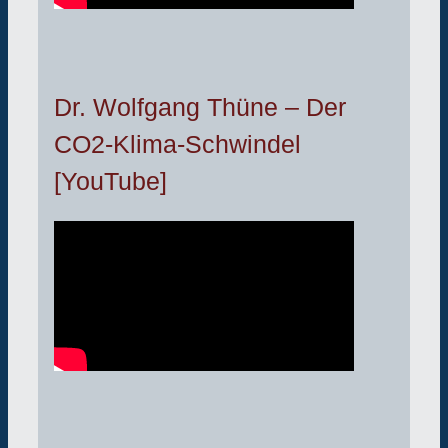
Dr. Wolfgang Thüne – Der
CO2-Klima-Schwindel
[YouTube]