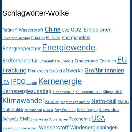
Schlagwörter-Wolke
China
CO2-Emissionen
"grüner" Wasserstoff
CO2
Energiepolitik
EL Niño
E-Autos
Dekarbonisierung
Energiewende
Energiespeicher
EU
Erdtemperatur
Erneuerbare Energien
Erneuerbare Energie
Fracking
Großbritannien
Gaskraftwerke
Frankreich
Kernenergie
IPCC
IEA
Japan
Kernenergieausstieg
Klimaneutralität
Klimapolitik
Klimamodelle
Klimawandel
Netto-Null
Kosten
Netto
negative Strompreise
Null-Politik
Schweden
Roy Spencer
Schiefergas
NOAA
Netzausbau
USA
SMR
Taxonomie
Schweiz
Stromkosten
Subventionen
Wasserstoff
Windenergieanlagen
Versorgungssicherheit