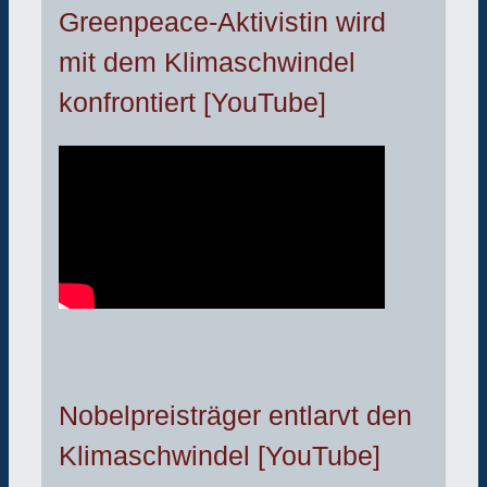
Greenpeace-Aktivistin wird
mit dem Klimaschwindel
konfrontiert [YouTube]
Nobelpreisträger entlarvt den
Klimaschwindel [YouTube]