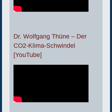
Dr. Wolfgang Thüne – Der
CO2-Klima-Schwindel
[YouTube]