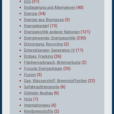
EEG
(31)
Endlagerung und Alternativen
(40)
Energie
(34)
Energie aus Biomasse
(3)
Energiebedarf
(13)
Energiepolitik anderer Nationen
(121)
Energiewende; Energiepolitik
(250)
Entsorgung, Recycling
(2)
Entwicklungen: Generation IV
(11)
Erdgas, Fracking
(26)
Flächenverbrauch, Artenverluste
(2)
Fossile Energieträger
(35)
Fusion
(3)
Gas, Wasserstoff, Brennstoffzellen
(22)
Gefahrguttransporte
(6)
Globaler Ausbau
(6)
Holz
(1)
Internationales
(6)
Kernbrennstoffe
(2)