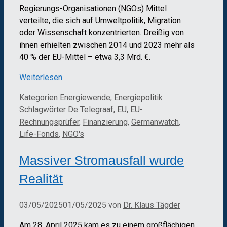
Regierungs-Organisationen (NGOs) Mittel
verteilte, die sich auf Umweltpolitik, Migration
oder Wissenschaft konzentrierten. Dreißig von
ihnen erhielten zwischen 2014 und 2023 mehr als
40 % der EU-Mittel – etwa 3,3 Mrd. €.
Weiterlesen
Kategorien
Energiewende; Energiepolitik
Schlagwörter
De Telegraaf
,
EU
,
EU-
Rechnungsprüfer
,
Finanzierung
,
Germanwatch
,
Life-Fonds
,
NGO's
Massiver Stromausfall wurde
Realität
03/05/2025
01/05/2025
von
Dr. Klaus Tägder
Am 28. April 2025 kam es zu einem großflächigen