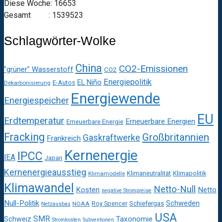
Diese Woche: 16653
Gesamt : 1539523
Schlagwörter-Wolke
China
CO2-Emissionen
"grüner" Wasserstoff
CO2
Energiepolitik
EL Niño
E-Autos
Dekarbonisierung
Energiewende
Energiespeicher
EU
Erdtemperatur
Erneuerbare Energien
Erneuerbare Energie
Fracking
Großbritannien
Gaskraftwerke
Frankreich
Kernenergie
IPCC
IEA
Japan
Kernenergieausstieg
Klimaneutralität
Klimapolitik
Klimamodelle
Klimawandel
Netto-Null
Kosten
Netto
negative Strompreise
Null-Politik
Schweden
Roy Spencer
Schiefergas
NOAA
Netzausbau
USA
SMR
Taxonomie
Schweiz
Stromkosten
Subventionen