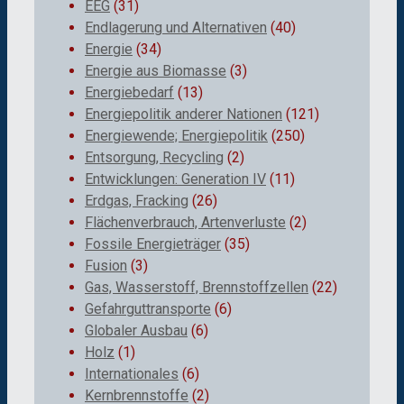
EEG
(31)
Endlagerung und Alternativen
(40)
Energie
(34)
Energie aus Biomasse
(3)
Energiebedarf
(13)
Energiepolitik anderer Nationen
(121)
Energiewende; Energiepolitik
(250)
Entsorgung, Recycling
(2)
Entwicklungen: Generation IV
(11)
Erdgas, Fracking
(26)
Flächenverbrauch, Artenverluste
(2)
Fossile Energieträger
(35)
Fusion
(3)
Gas, Wasserstoff, Brennstoffzellen
(22)
Gefahrguttransporte
(6)
Globaler Ausbau
(6)
Holz
(1)
Internationales
(6)
Kernbrennstoffe
(2)