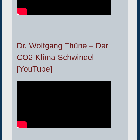
Dr. Wolfgang Thüne – Der
CO2-Klima-Schwindel
[YouTube]