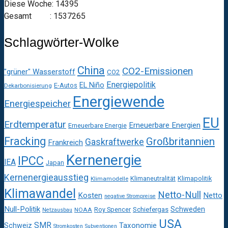
Diese Woche: 14395
Gesamt : 1537265
Schlagwörter-Wolke
China
CO2-Emissionen
"grüner" Wasserstoff
CO2
Energiepolitik
EL Niño
E-Autos
Dekarbonisierung
Energiewende
Energiespeicher
EU
Erdtemperatur
Erneuerbare Energien
Erneuerbare Energie
Fracking
Großbritannien
Gaskraftwerke
Frankreich
Kernenergie
IPCC
IEA
Japan
Kernenergieausstieg
Klimaneutralität
Klimapolitik
Klimamodelle
Klimawandel
Netto-Null
Kosten
Netto
negative Strompreise
Null-Politik
Schweden
Roy Spencer
Schiefergas
NOAA
Netzausbau
USA
SMR
Taxonomie
Schweiz
Stromkosten
Subventionen