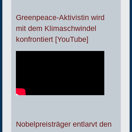
Greenpeace-Aktivistin wird
mit dem Klimaschwindel
konfrontiert [YouTube]
Nobelpreisträger entlarvt den