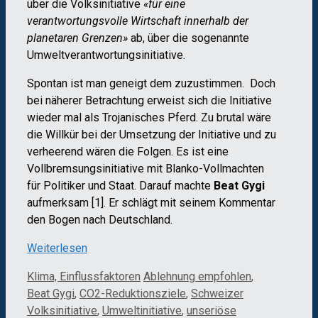
über die Volksinitiative
«für eine
verantwortungsvolle Wirtschaft innerhalb der
planetaren Grenzen»
ab, über die sogenannte
Umweltverantwortungsinitiative.
Spontan ist man geneigt dem zuzustimmen. Doch
bei näherer Betrachtung erweist sich die Initiative
wieder mal als Trojanisches Pferd. Zu brutal wäre
die Willkür bei der Umsetzung der Initiative und zu
verheerend wären die Folgen. Es ist eine
Vollbremsungsinitiative mit Blanko-Vollmachten
für Politiker und Staat. Darauf machte
Beat Gygi
aufmerksam [1]. Er schlägt mit seinem Kommentar
den Bogen nach Deutschland.
Weiterlesen
Kategorien
Schlagwörter
Klima, Einflussfaktoren
Ablehnung empfohlen
,
Beat Gygi
,
CO2-Reduktionsziele
,
Schweizer
Volksinitiative
,
Umweltinitiative
,
unseriöse