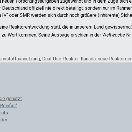
ich neuen Forschungsaufgaben zugewandt und in dem Zuge sich
Deutschland offiziell nie direkt beteiligt, sondern nur im Rahme
n IV“ oder SMR werden sich durch noch größere (inhärente) Siche
ine Reaktorentwicklung statt, die in unserem Land gewissermaße
 zu Wort kommen. Seine Aussage erschien in der
Weltwoche
Nr
ennstoffausnutzung
,
Dual-Use-Reaktor
,
Kanada
,
neue Reaktorgen
sie genutzt
Reinfall“
outs
äder