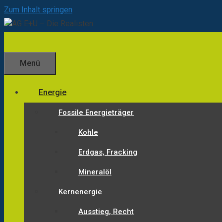
Zum Inhalt springen
Menü
Energie
Fossile Energieträger
Kohle
Erdgas, Fracking
Mineralöl
Kernenergie
Ausstieg, Recht