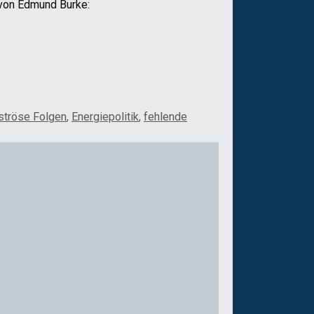
t von Edmund Burke:
ströse Folgen
,
Energiepolitik
,
fehlende