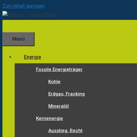
Zum Inhalt springen
Menü
Energie
Fossile Energieträger
Kohle
Erdgas, Fracking
Mineralöl
Kernenergie
Ausstieg, Recht