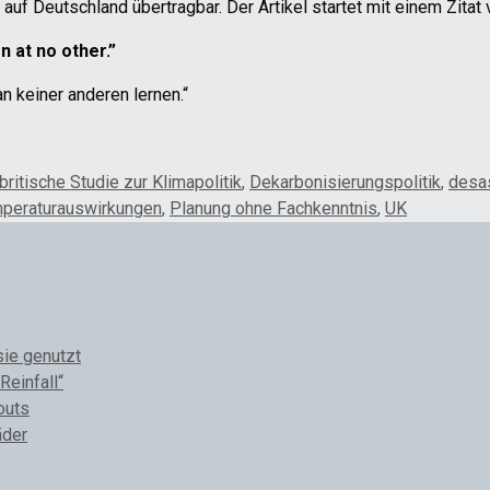
l auf Deutschland übertragbar. Der Artikel startet mit einem Zita
n at no other.”
n keiner anderen lernen.“
britische Studie zur Klimapolitik
,
Dekarbonisierungspolitik
,
desa
mperaturauswirkungen
,
Planung ohne Fachkenntnis
,
UK
sie genutzt
Reinfall“
outs
äder