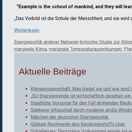
“Example is the school of mankind, and they will lear
„Das Vorbild ist die Schule der Menschheit, und sie wird a
Weiterlesen
Kategorien
Schlagwörter
Energiepolitik anderer Nationen
britische Studie zur Klima
marginale Klima
,
marginale Temperaturauswirkungen
,
Pla
Aktuelle Beiträge
Klimawissenschaft: Was bietet sie und wie wird 
„EU-Energiewende ist wirtschaftlich gesehen ein 
Staatliche Vorsorge für den Fall drohenden Black
Stärkerer Infraschall durch moderne große Windr
Märchen der deutschen Energiepolitik
Globale Reichweite des Kernbrennstoffs Uran
Schiefergas: Deutsches Vorkommen würde zur ene