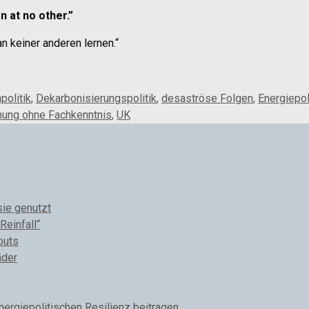
n at no other.”
n keiner anderen lernen.“
politik
,
Dekarbonisierungspolitik
,
desaströse Folgen
,
Energiepol
nung ohne Fachkenntnis
,
UK
sie genutzt
Reinfall“
outs
äder
rgiepolitischen Resilienz beitragen