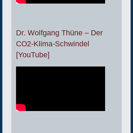
Dr. Wolfgang Thüne – Der
CO2-Klima-Schwindel
[YouTube]