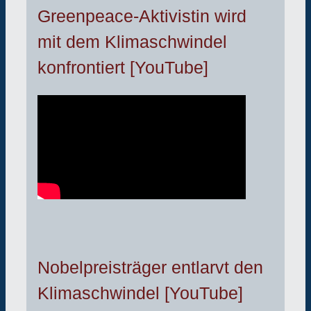
Greenpeace-Aktivistin wird
mit dem Klimaschwindel
konfrontiert [YouTube]
Nobelpreisträger entlarvt den
Klimaschwindel [YouTube]