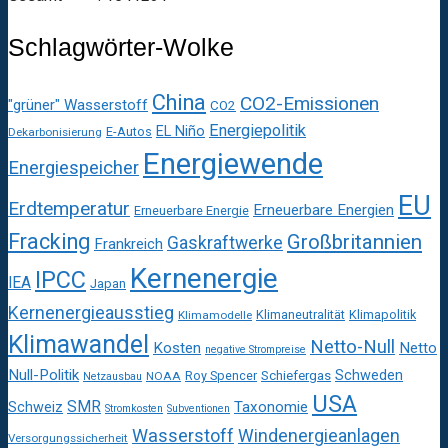
Schlagwörter-Wolke
China
CO2-Emissionen
"grüner" Wasserstoff
CO2
Energiepolitik
EL Niño
E-Autos
Dekarbonisierung
Energiewende
Energiespeicher
EU
Erdtemperatur
Erneuerbare Energien
Erneuerbare Energie
Fracking
Großbritannien
Gaskraftwerke
Frankreich
Kernenergie
IPCC
IEA
Japan
Kernenergieausstieg
Klimaneutralität
Klimapolitik
Klimamodelle
Klimawandel
Netto-Null
Kosten
Netto
negative Strompreise
Null-Politik
Schweden
Roy Spencer
Schiefergas
NOAA
Netzausbau
USA
SMR
Taxonomie
Schweiz
Stromkosten
Subventionen
Wasserstoff
Windenergieanlagen
Versorgungssicherheit