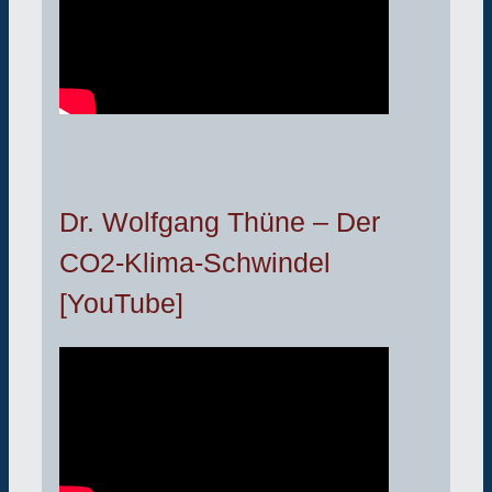
Dr. Wolfgang Thüne – Der
CO2-Klima-Schwindel
[YouTube]