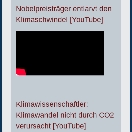
Nobelpreisträger entlarvt den
Klimaschwindel [YouTube]
Klimawissenschaftler:
Klimawandel nicht durch CO2
verursacht [YouTube]