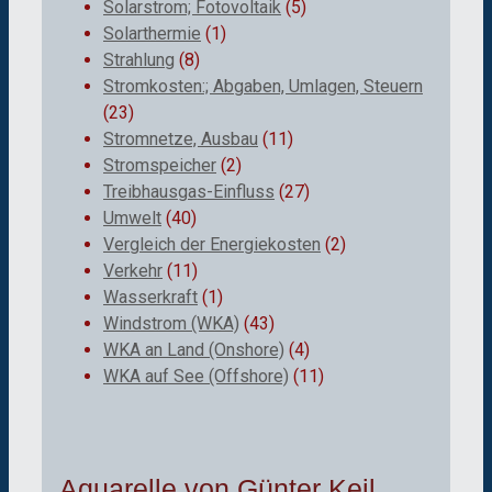
Solarstrom; Fotovoltaik
(5)
Solarthermie
(1)
Strahlung
(8)
Stromkosten:; Abgaben, Umlagen, Steuern
(23)
Stromnetze, Ausbau
(11)
Stromspeicher
(2)
Treibhausgas-Einfluss
(27)
Umwelt
(40)
Vergleich der Energiekosten
(2)
Verkehr
(11)
Wasserkraft
(1)
Windstrom (WKA)
(43)
WKA an Land (Onshore)
(4)
WKA auf See (Offshore)
(11)
Aquarelle von Günter Keil