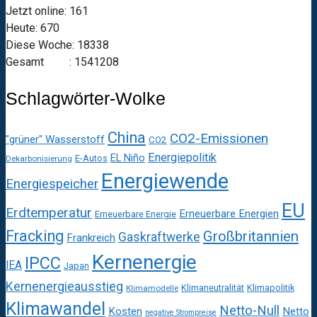
Jetzt online: 161
Heute: 670
Diese Woche: 18338
Gesamt : 1541208
Schlagwörter-Wolke
China
CO2-Emissionen
"grüner" Wasserstoff
CO2
Energiepolitik
EL Niño
E-Autos
Dekarbonisierung
Energiewende
Energiespeicher
EU
Erdtemperatur
Erneuerbare Energien
Erneuerbare Energie
Fracking
Großbritannien
Gaskraftwerke
Frankreich
Kernenergie
IPCC
IEA
Japan
Kernenergieausstieg
Klimaneutralität
Klimapolitik
Klimamodelle
Klimawandel
Netto-Null
Kosten
Netto
negative Strompreise