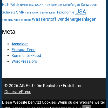
Null-Politik
Schweden
Roy Spencer
Schiefergas
NOAA
Netzausbau
USA
SMR
Taxonomie
Schweiz
Stromkosten
Subventionen
Wasserstoff
Windenergieanlagen
Versorgungssicherheit
Meta
Anmelden
Eintrags-Feed
Kommentar-Feed
WordPress.org
© 2026 AG E+U - Die Realisten
• Erstellt mit
GeneratePress
Diese Website benutzt Cookies. Wenn du die Website weiter