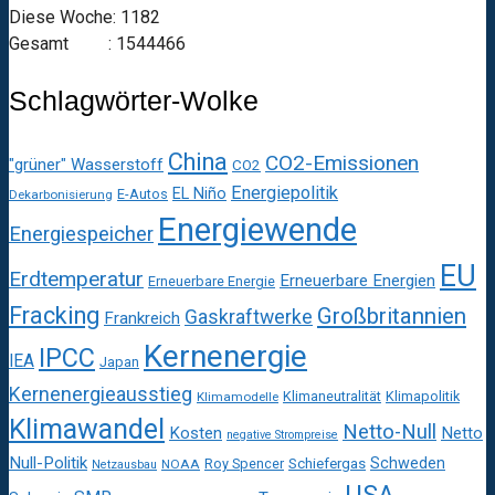
Diese Woche: 1182
Gesamt : 1544466
Schlagwörter-Wolke
China
CO2-Emissionen
"grüner" Wasserstoff
CO2
Energiepolitik
EL Niño
E-Autos
Dekarbonisierung
Energiewende
Energiespeicher
EU
Erdtemperatur
Erneuerbare Energien
Erneuerbare Energie
Fracking
Großbritannien
Gaskraftwerke
Frankreich
Kernenergie
IPCC
IEA
Japan
Kernenergieausstieg
Klimaneutralität
Klimapolitik
Klimamodelle
Klimawandel
Netto-Null
Kosten
Netto
negative Strompreise
Null-Politik
Schweden
Roy Spencer
Schiefergas
NOAA
Netzausbau
USA