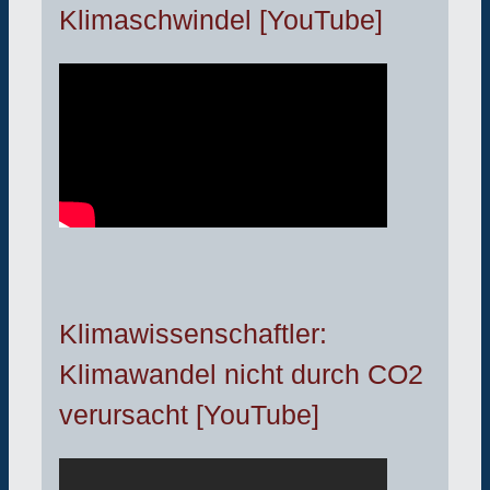
Klimaschwindel [YouTube]
Klimawissenschaftler:
Klimawandel nicht durch CO2
verursacht [YouTube]