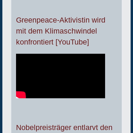
Greenpeace-Aktivistin wird
mit dem Klimaschwindel
konfrontiert [YouTube]
Nobelpreisträger entlarvt den