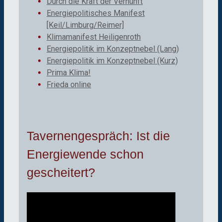
Durch die Kraft der Vernunft
Energiepolitisches Manifest
[Keil/Limburg/Reimer]
Klimamanifest Heiligenroth
Energiepolitik im Konzeptnebel (Lang)
Energiepolitik im Konzeptnebel (Kurz)
Prima Klima!
Frieda online
Tavernengespräch: Ist die
Energiewende schon
gescheitert?