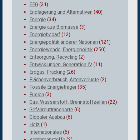
EEG
(31)
Endlagerung und Alternativen
(40)
Energie
(34)
Energie aus Biomasse
(3)
Energiebedarf
(13)
Energiepolitik anderer Nationen
(121)
Energiewende; Energiepolitik
(250)
Entsorgung, Recycling
(2)
Entwicklungen: Generation IV
(11)
Erdgas, Fracking
(26)
Flächenverbrauch, Artenverluste
(2)
Fossile Energieträger
(35)
Fusion
(3)
Gas, Wasserstoff, Brennstoffzellen
(22)
Gefahrguttransporte
(6)
Globaler Ausbau
(6)
Holz
(1)
Internationales
(6)
Kernbrennstoffe
(2)