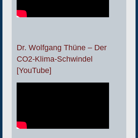
Dr. Wolfgang Thüne – Der
CO2-Klima-Schwindel
[YouTube]