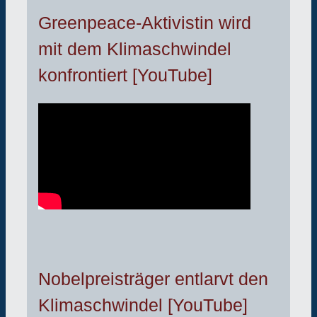
Greenpeace-Aktivistin wird
mit dem Klimaschwindel
konfrontiert [YouTube]
Nobelpreisträger entlarvt den
Klimaschwindel [YouTube]