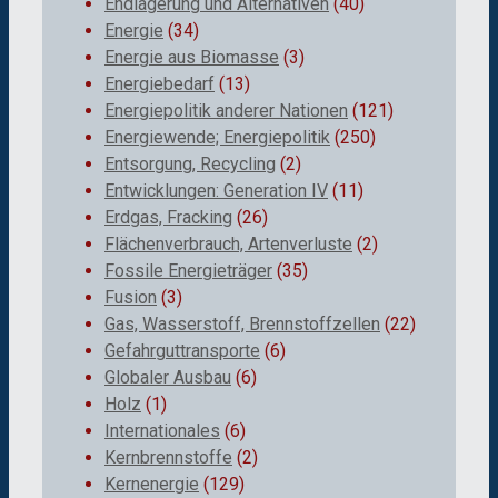
Endlagerung und Alternativen
(40)
Energie
(34)
Energie aus Biomasse
(3)
Energiebedarf
(13)
Energiepolitik anderer Nationen
(121)
Energiewende; Energiepolitik
(250)
Entsorgung, Recycling
(2)
Entwicklungen: Generation IV
(11)
Erdgas, Fracking
(26)
Flächenverbrauch, Artenverluste
(2)
Fossile Energieträger
(35)
Fusion
(3)
Gas, Wasserstoff, Brennstoffzellen
(22)
Gefahrguttransporte
(6)
Globaler Ausbau
(6)
Holz
(1)
Internationales
(6)
Kernbrennstoffe
(2)
Kernenergie
(129)