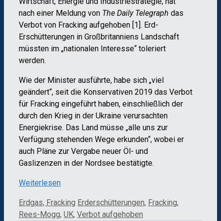
Wirtschaft, Energie und Industriestrategie, hat
nach einer Meldung von
The Daily
Telegraph
das
Verbot von Fracking aufgehoben [1]. Erd-
Erschütterungen in Großbritanniens Landschaft
müssten im „nationalen Interesse“ toleriert
werden.
Wie der Minister ausführte, habe sich „viel
geändert“, seit die Konservativen 2019 das Verbot
für Fracking eingeführt haben, einschließlich der
durch den Krieg in der Ukraine verursachten
Energiekrise. Das Land müsse „alle uns zur
Verfügung stehenden Wege erkunden“, wobei er
auch Pläne zur Vergabe neuer Öl- und
Gaslizenzen in der Nordsee bestätigte.
Weiterlesen
Kategorien
Schlagwörter
Erdgas, Fracking
Erderschütterungen
,
Fracking
,
Rees-Mogg
,
UK
,
Verbot aufgehoben