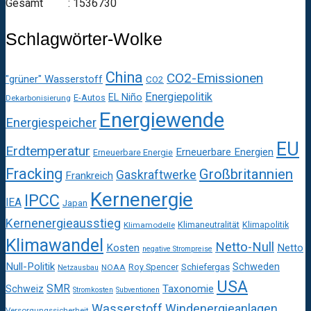
Gesamt : 1536730
Schlagwörter-Wolke
China
CO2-Emissionen
"grüner" Wasserstoff
CO2
Energiepolitik
EL Niño
E-Autos
Dekarbonisierung
Energiewende
Energiespeicher
EU
Erdtemperatur
Erneuerbare Energien
Erneuerbare Energie
Fracking
Großbritannien
Gaskraftwerke
Frankreich
Kernenergie
IPCC
IEA
Japan
Kernenergieausstieg
Klimaneutralität
Klimapolitik
Klimamodelle
Klimawandel
Netto-Null
Kosten
Netto
negative Strompreise
Null-Politik
Schweden
Roy Spencer
Schiefergas
NOAA
Netzausbau
USA
SMR
Taxonomie
Schweiz
Stromkosten
Subventionen
Wasserstoff
Windenergieanlagen
Versorgungssicherheit