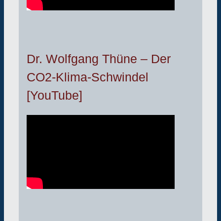
Dr. Wolfgang Thüne – Der
CO2-Klima-Schwindel
[YouTube]