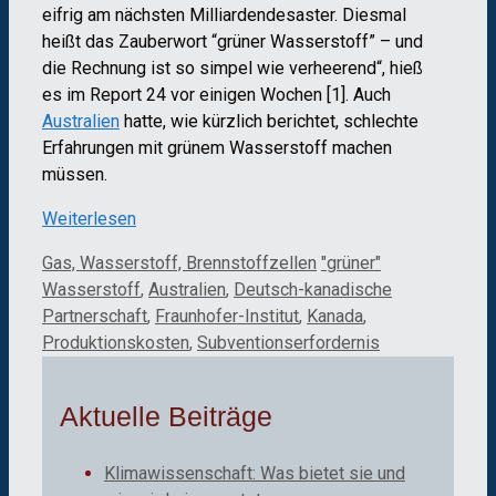
eifrig am nächsten Milliardendesaster. Diesmal
heißt das Zauberwort “grüner Wasserstoff” – und
die Rechnung ist so simpel wie verheerend“, hieß
es im Report 24 vor einigen Wochen [1]. Auch
Australien
hatte, wie kürzlich berichtet, schlechte
Erfahrungen mit grünem Wasserstoff machen
müssen.
Weiterlesen
Kategorien
Schlagwörter
Gas, Wasserstoff, Brennstoffzellen
"grüner"
Wasserstoff
,
Australien
,
Deutsch-kanadische
Partnerschaft
,
Fraunhofer-Institut
,
Kanada
,
Produktionskosten
,
Subventionserfordernis
Aktuelle Beiträge
Klimawissenschaft: Was bietet sie und