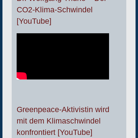
CO2-Klima-Schwindel
[YouTube]
Greenpeace-Aktivistin wird
mit dem Klimaschwindel
konfrontiert [YouTube]