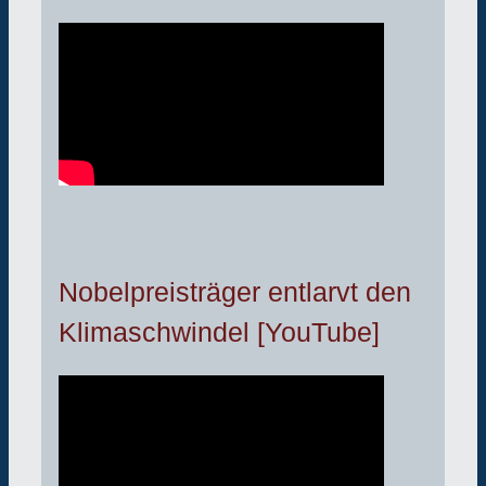
Nobelpreisträger entlarvt den
Klimaschwindel [YouTube]