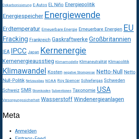
Energiepolitik
EL Niño
E-Autos
Dekarbonisierung
Energiewende
Energiespeicher
EU
Erdtemperatur
Erneuerbare Energien
Erneuerbare Energie
Fracking
Großbritannien
Gaskraftwerke
Frankreich
Kernenergie
IPCC
IEA
Japan
Kernenergieausstieg
Klimaneutralität
Klimapolitik
Klimamodelle
Klimawandel
Netto-Null
Kosten
Netto
negative Strompreise
Null-Politik
Schweden
Roy Spencer
Schiefergas
NOAA
Netzausbau
USA
SMR
Taxonomie
Schweiz
Stromkosten
Subventionen
Wasserstoff
Windenergieanlagen
Versorgungssicherheit
Meta
Anmelden
Eintrags-Feed