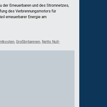
au der Erneuerbaren und des Stromnetzes,
ffung des Verbrennungsmotors für
il erneuerbarer Energie am
mtkosten
,
Großbritannien
,
Netto Null-