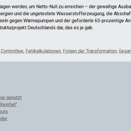
agen werden, um Netto-Null zu erreichen – der gewaltige Ausb
nergien und die ungetestete Wasserstofferzeugung, die Abscha
seln gegen Wärmepumpen und der geforderte 65-prozentige Ante
rukturprojekt Deutschlands dar, das es je gab.
e Committee
,
Fehlkalkulationen
,
Folgen der Transformation
,
Gesa
sie genutzt
Reinfall“
outs
äder