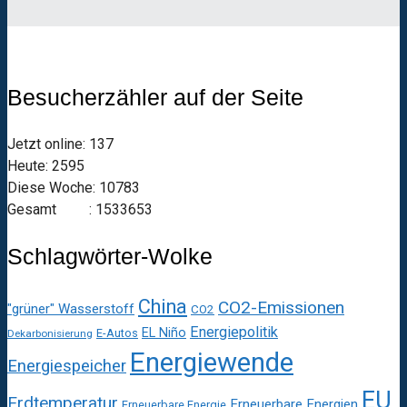
Besucherzähler auf der Seite
Jetzt online: 137
Heute: 2595
Diese Woche: 10783
Gesamt : 1533653
Schlagwörter-Wolke
China
CO2-Emissionen
"grüner" Wasserstoff
CO2
Energiepolitik
EL Niño
E-Autos
Dekarbonisierung
Energiewende
Energiespeicher
EU
Erdtemperatur
Erneuerbare Energien
Erneuerbare Energie