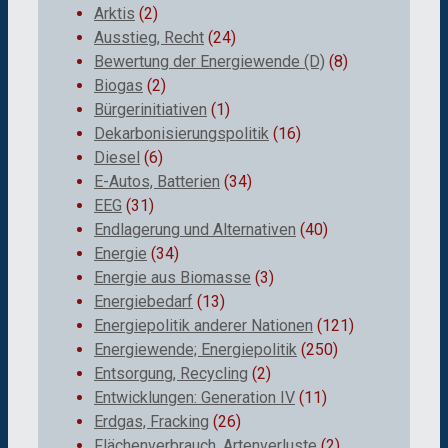
Arktis
(2)
Ausstieg, Recht
(24)
Bewertung der Energiewende (D)
(8)
Biogas
(2)
Bürgerinitiativen
(1)
Dekarbonisierungspolitik
(16)
Diesel
(6)
E-Autos, Batterien
(34)
EEG
(31)
Endlagerung und Alternativen
(40)
Energie
(34)
Energie aus Biomasse
(3)
Energiebedarf
(13)
Energiepolitik anderer Nationen
(121)
Energiewende; Energiepolitik
(250)
Entsorgung, Recycling
(2)
Entwicklungen: Generation IV
(11)
Erdgas, Fracking
(26)
Flächenverbrauch, Artenverluste
(2)