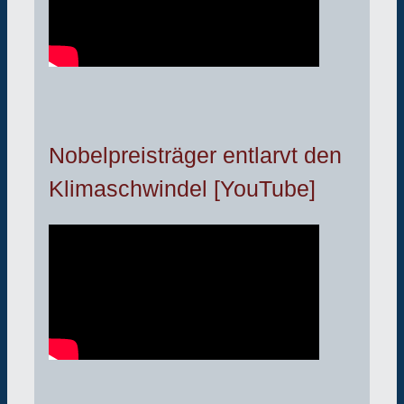
Nobelpreisträger entlarvt den
Klimaschwindel [YouTube]