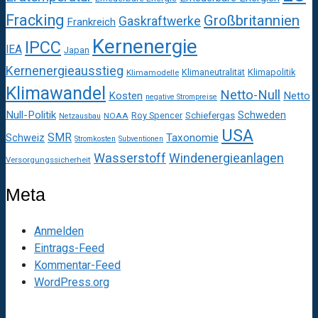
Fracking
Großbritannien
Gaskraftwerke
Frankreich
Kernenergie
IPCC
IEA
Japan
Kernenergieausstieg
Klimaneutralität
Klimapolitik
Klimamodelle
Klimawandel
Netto-Null
Kosten
Netto
negative Strompreise
Null-Politik
Schweden
Roy Spencer
Schiefergas
NOAA
Netzausbau
USA
SMR
Taxonomie
Schweiz
Stromkosten
Subventionen
Wasserstoff
Windenergieanlagen
Versorgungssicherheit
Meta
Anmelden
Eintrags-Feed
Kommentar-Feed
WordPress.org