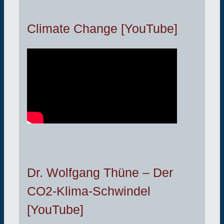
Climate Change [YouTube]
Dr. Wolfgang Thüne – Der
CO2-Klima-Schwindel
[YouTube]