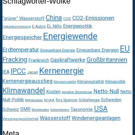
Schlagwörter-Wolke
China
CO2-Emissionen
"grüner" Wasserstoff
CO2
Energiepolitik
EL Niño
E-Autos
Dekarbonisierung
Energiewende
Energiespeicher
EU
Erdtemperatur
Erneuerbare Energien
Erneuerbare Energie
Fracking
Großbritannien
Gaskraftwerke
Frankreich
Kernenergie
IPCC
IEA
Japan
Kernenergieausstieg
Klimaneutralität
Klimapolitik
Klimamodelle
Klimawandel
Netto-Null
Kosten
Netto
negative Strompreise
Null-Politik
Schweden
Roy Spencer
Schiefergas
NOAA
Netzausbau
USA
SMR
Taxonomie
Schweiz
Stromkosten
Subventionen
Wasserstoff
Windenergieanlagen
Versorgungssicherheit
Meta