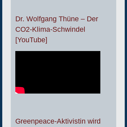
Dr. Wolfgang Thüne – Der
CO2-Klima-Schwindel
[YouTube]
Greenpeace-Aktivistin wird