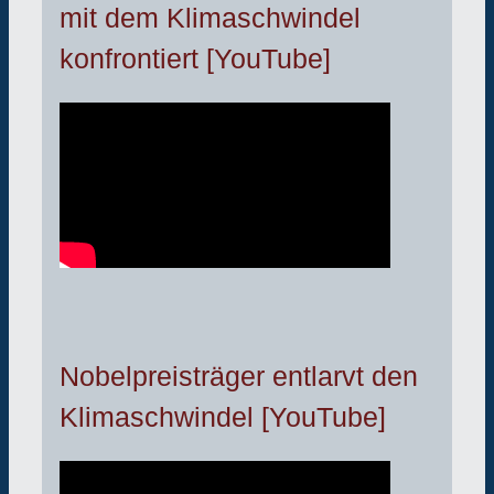
mit dem Klimaschwindel
konfrontiert [YouTube]
Nobelpreisträger entlarvt den
Klimaschwindel [YouTube]