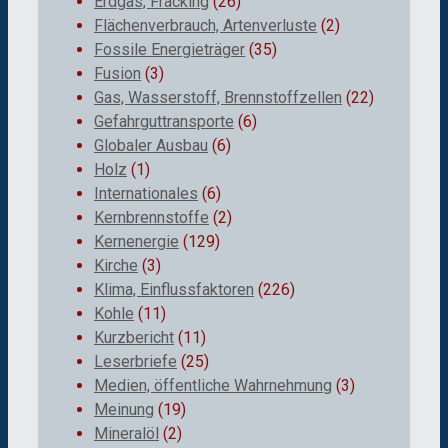
Erdgas, Fracking
(26)
Flächenverbrauch, Artenverluste
(2)
Fossile Energieträger
(35)
Fusion
(3)
Gas, Wasserstoff, Brennstoffzellen
(22)
Gefahrguttransporte
(6)
Globaler Ausbau
(6)
Holz
(1)
Internationales
(6)
Kernbrennstoffe
(2)
Kernenergie
(129)
Kirche
(3)
Klima, Einflussfaktoren
(226)
Kohle
(11)
Kurzbericht
(11)
Leserbriefe
(25)
Medien, öffentliche Wahrnehmung
(3)
Meinung
(19)
Mineralöl
(2)