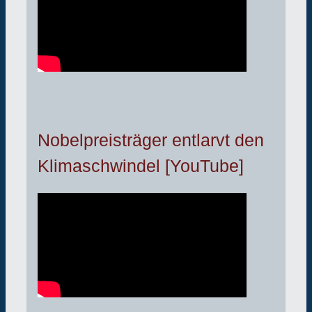
Nobelpreisträger entlarvt den
Klimaschwindel [YouTube]