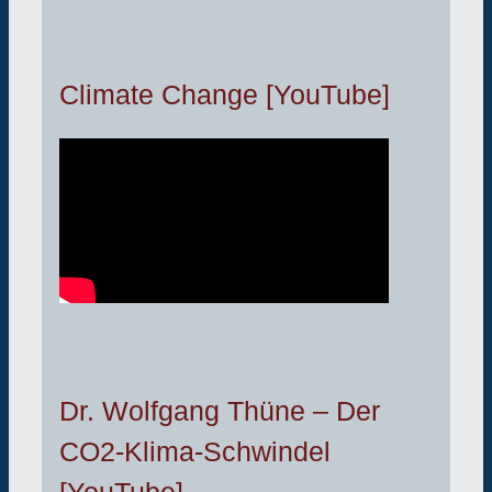
Climate Change [YouTube]
Dr. Wolfgang Thüne – Der
CO2-Klima-Schwindel
[YouTube]