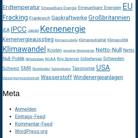
EU
Erdtemperatur
Erneuerbare Energien
Erneuerbare Energie
Fracking
Großbritannien
Gaskraftwerke
Frankreich
Kernenergie
IPCC
IEA
Japan
Kernenergieausstieg
Klimaneutralität
Klimapolitik
Klimamodelle
Klimawandel
Netto-Null
Kosten
Netto
negative Strompreise
Null-Politik
Schweden
Roy Spencer
Schiefergas
NOAA
Netzausbau
USA
SMR
Taxonomie
Schweiz
Stromkosten
Subventionen
Wasserstoff
Windenergieanlagen
Versorgungssicherheit
Meta
Anmelden
Eintrags-Feed
Kommentar-Feed
WordPress.org